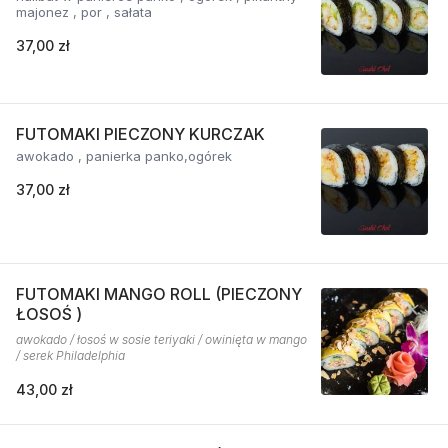
majonez , por , sałata
37,00 zł
FUTOMAKI PIECZONY KURCZAK
awokado , panierka panko,ogórek
37,00 zł
FUTOMAKI MANGO ROLL (PIECZONY
ŁOSOŚ )
awokado / łosoś w sosie teriyaki / owinięta w mango
/ serek Philadelphia
43,00 zł