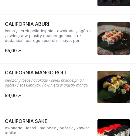
CALIFORNIA ABURI
łosoś , serek philadelphia , awokado , ogórek
, owinięta w plastry opalanego łososia z
dodatkiem ostrego sosu chillimayo, por
65,00 zł
CALIFORNIA MANGO ROLL
pieczony łosoś / avokado / serek philadelphia /
ogórek / sos kabayaki / owinięta w plastry mango
59,00 zł
CALIFORNIA SAKE
awokado , łosoś , majonez , ogórek , kawior
tobiko