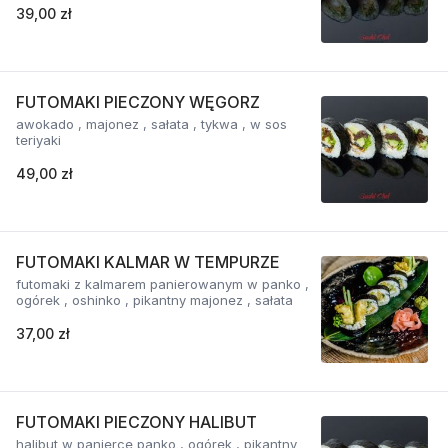
39,00 zł
FUTOMAKI PIECZONY WĘGORZ
awokado , majonez , sałata , tykwa , w sos
teriyaki
49,00 zł
FUTOMAKI KALMAR W TEMPURZE
futomaki z kalmarem panierowanym w panko ,
ogórek , oshinko , pikantny majonez , sałata
37,00 zł
FUTOMAKI PIECZONY HALIBUT
halibut w panierce panko , ogórek , pikantny