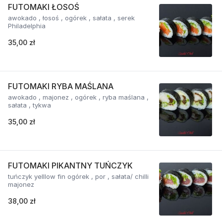
FUTOMAKI ŁOSOŚ
awokado , łosoś , ogórek , sałata , serek
Philadelphia
35,00 zł
FUTOMAKI RYBA MAŚLANA
awokado , majonez , ogórek , ryba maślana ,
sałata , tykwa
35,00 zł
FUTOMAKI PIKANTNY TUŃCZYK
tuńczyk yelllow fin ogórek , por , sałata/ chilli
majonez
38,00 zł