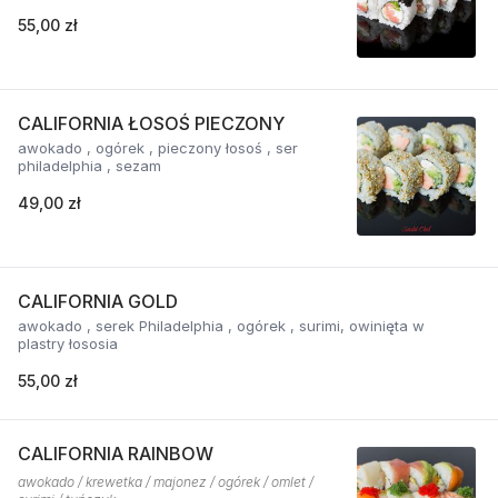
55,00 zł
CALIFORNIA ŁOSOŚ PIECZONY
awokado , ogórek , pieczony łosoś , ser
philadelphia , sezam
49,00 zł
CALIFORNIA GOLD
awokado , serek Philadelphia , ogórek , surimi, owinięta w
plastry łososia
55,00 zł
CALIFORNIA RAINBOW
awokado / krewetka / majonez / ogórek / omlet /