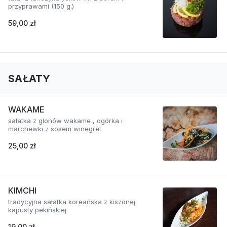
przyprawami (150 g.)
59,00 zł
SAŁATY
WAKAME
sałatka z glonów wakame , ogórka i
marchewki z sosem winegret
25,00 zł
KIMCHI
tradycyjna sałatka koreańska z kiszonej
kapusty pekińskiej
19,00 zł