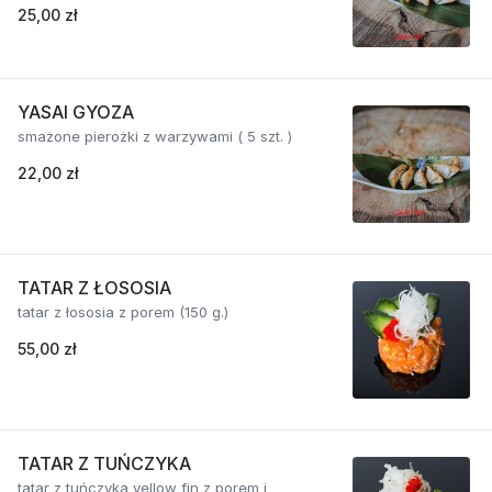
25,00 zł
YASAI GYOZA
smażone pierożki z warzywami ( 5 szt. )
22,00 zł
TATAR Z ŁOSOSIA
tatar z łososia z porem (150 g.)
55,00 zł
TATAR Z TUŃCZYKA
tatar z tuńczyka yellow fin z porem i