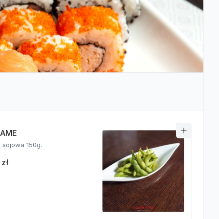
MAME
fasolka sojowa 150g.
 zł