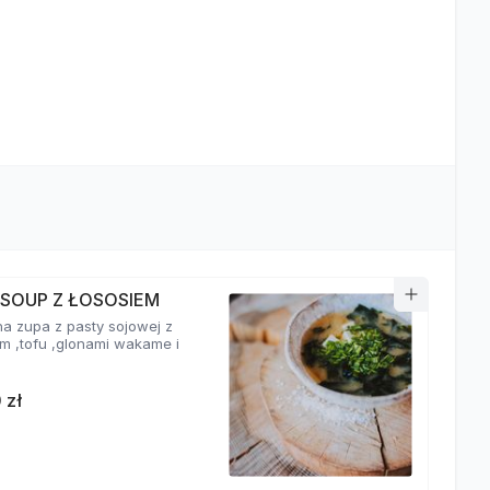
 SOUP Z ŁOSOSIEM
a zupa z pasty sojowej z
em ,tofu ,glonami wakame i
 zł