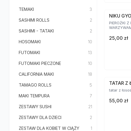
TEMAKI
3
NIKU GY
SASHIMI ROLLS
2
PIEROŻKI Z
WARZYWAMI
SASHIMI - TATAKI
2
25,00 zł
HOSOMAKI
10
FUTOMAKI
13
FUTOMAKI PIECZONE
10
CALIFORNIA MAKI
18
TATAR Z 
TAMAGO ROLLS
5
tatar z łoso
MAKI TEMPURA
7
55,00 zł
ZESTAWY SUSHI
21
ZESTAWY DLA DZIECI
2
ZESTAW DLA KOBIET W CIĄŻY
1