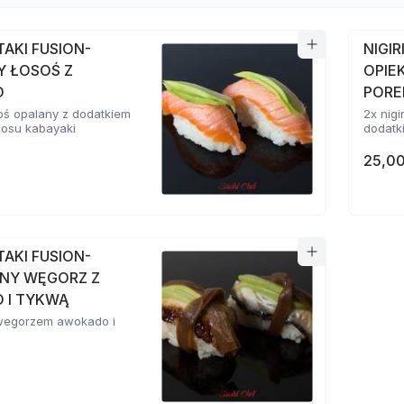
ATAKI FUSION-
NIGIR
Y ŁOSOŚ Z
OPIE
O
POR
osoś opalany z dodatkiem
2x nigi
sosu kabayaki
dodatki
25,00
ATAKI FUSION-
NY WĘGORZ Z
 I TYKWĄ
z wegorzem awokado i