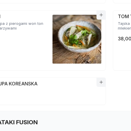
N
TOM 
pa z pierogami won ton
Tajska 
 warzywami
mlekie
38,00
ZUPA KOREANSKA
TATAKI FUSION