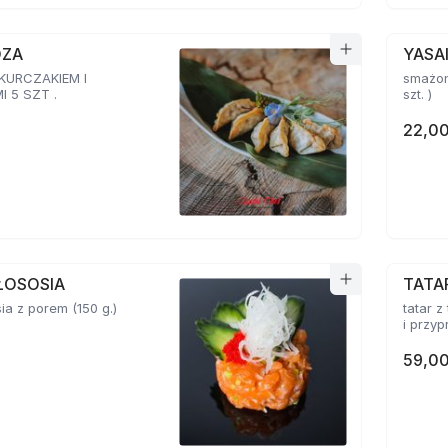
OZA
YASA
 KURCZAKIEM I
smażon
 5 SZT .
szt. )
22,00
ŁOSOSIA
TATA
sia z porem (150 g.)
tatar z
59,00