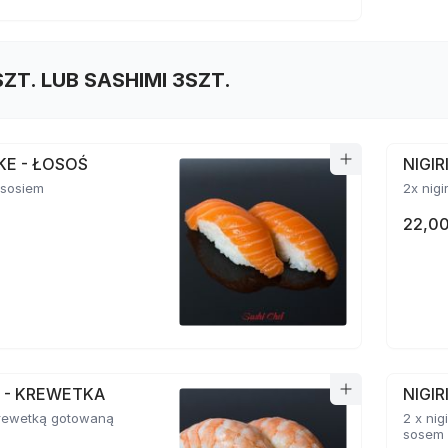
SZT. LUB SASHIMI 3SZT.
AKE - ŁOSOŚ
NIGI
łososiem
2x nigi
22,00
BI - KREWETKA
NIGIR
 krewetką gotowaną
2 x ni
sosem 