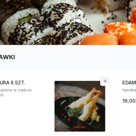
AWKI
URA 6 SZT.
EDA
mażone w cieście
zt.
19,00