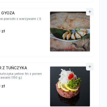
I GYOZA
e pierożki z warzywami ( 5
 zł
R Z TUŃCZYKA
 tuńczyka yellow fin z porem
i przyprawami (150 g.)
 zł