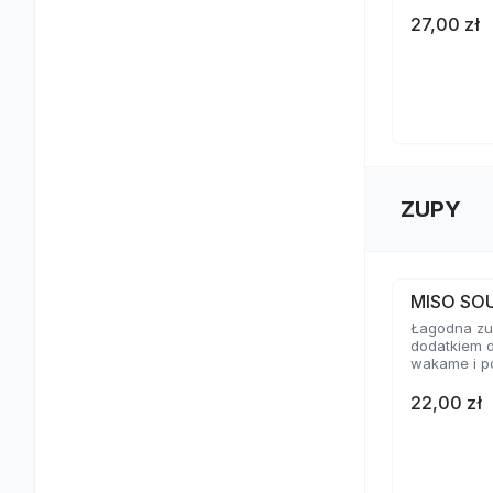
27,00 zł
ZUPY
MISO SO
Łagodna zup
dodatkiem d
wakame i p
22,00 zł