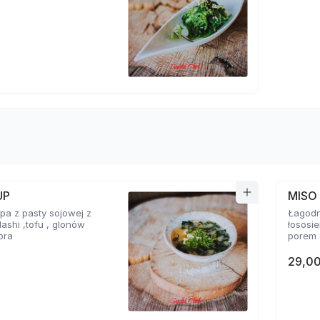
UP
MISO
a z pasty sojowej z
Łagodn
ashi ,tofu , glonów
łososi
ora
porem
29,00