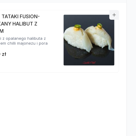
I TATAKI FUSION-
KANY HALIBUT Z
EM
ri z opalanego halibuta z
em chilli majonezu i pora
 zł