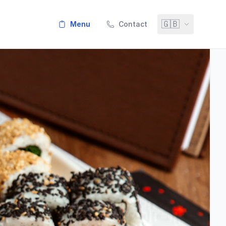
🇬🇧
menu
Contact