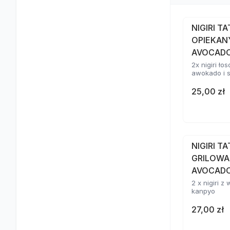
NIGIRI T
OPIEKAN
AVOCAD
2x nigiri ł
awokado i 
25,00 zł
NIGIRI T
GRILOWA
AVOCADO
2 x nigiri 
kanpyo
27,00 zł