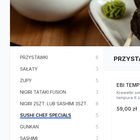
PRZYSTAWKI
6
PRZYST
SAŁATY
3
ZUPY
5
EBI TEMP
NIGIRI TATAKI FUSION
3
Krewetki s
tempura 6 s
NIGIRI 2SZT. LUB SASHIMI 3SZT.
8
59,00 zł
SUSHI CHEF SPECIALS
5
GUNKAN
5
SASHIMI
2