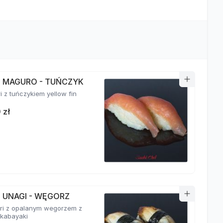
RI MAGURO - TUŃCZYK
ri z tuńczykiem yellow fin
 zł
I UNAGI - WĘGORZ
giri z opalanym wegorzem z
kabayaki