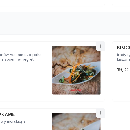
KIMC
glonów wakame , ogórka
tradyc
i z sosem winegret
kiszone
19,00
AKAME
awy morskiej z