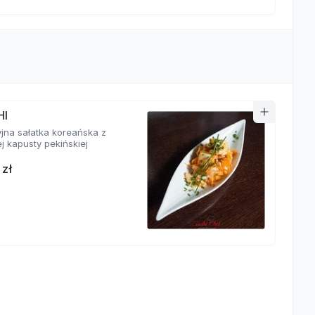
HI
yjna sałatka koreańska z
j kapusty pekińskiej
 zł