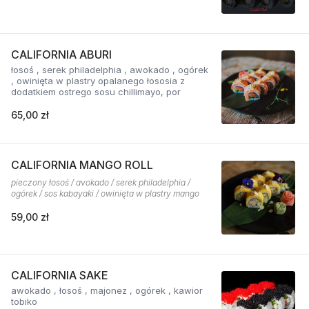
CALIFORNIA ABURI
łosoś , serek philadelphia , awokado , ogórek
, owinięta w plastry opalanego łososia z
dodatkiem ostrego sosu chillimayo, por
65,00 zł
CALIFORNIA MANGO ROLL
pieczony łosoś / avokado / serek philadelphia /
ogórek / sos kabayaki / owinięta w plastry mango
59,00 zł
CALIFORNIA SAKE
awokado , łosoś , majonez , ogórek , kawior
tobiko