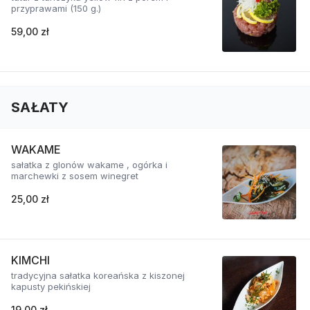
przyprawami (150 g.)
59,00 zł
SAŁATY
WAKAME
sałatka z glonów wakame , ogórka i
marchewki z sosem winegret
25,00 zł
KIMCHI
tradycyjna sałatka koreańska z kiszonej
kapusty pekińskiej
19,00 zł