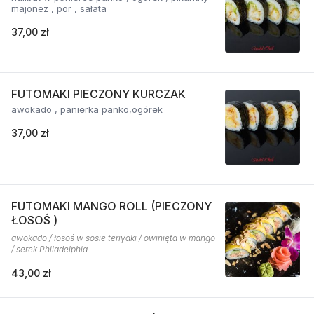
majonez , por , sałata
37,00 zł
FUTOMAKI PIECZONY KURCZAK
awokado , panierka panko,ogórek
37,00 zł
FUTOMAKI MANGO ROLL (PIECZONY
ŁOSOŚ )
awokado / łosoś w sosie teriyaki / owinięta w mango
/ serek Philadelphia
43,00 zł