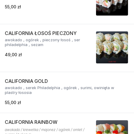
55,00 zł
CALIFORNIA ŁOSOŚ PIECZONY
awokado , ogórek , pieczony łosoś , ser
philadelphia , sezam
49,00 zł
CALIFORNIA GOLD
awokado , serek Philadelphia , ogórek , surimi, owinięta w
plastry łososia
55,00 zł
CALIFORNIA RAINBOW
awokado / krewetka / majonez / ogórek / omlet /