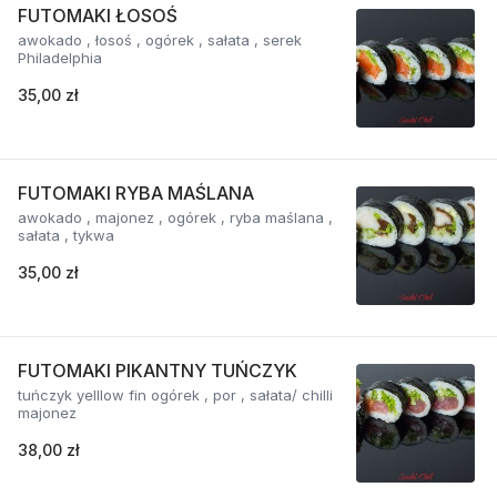
FUTOMAKI ŁOSOŚ
awokado , łosoś , ogórek , sałata , serek
Philadelphia
35,00 zł
FUTOMAKI RYBA MAŚLANA
awokado , majonez , ogórek , ryba maślana ,
sałata , tykwa
35,00 zł
FUTOMAKI PIKANTNY TUŃCZYK
tuńczyk yelllow fin ogórek , por , sałata/ chilli
majonez
38,00 zł