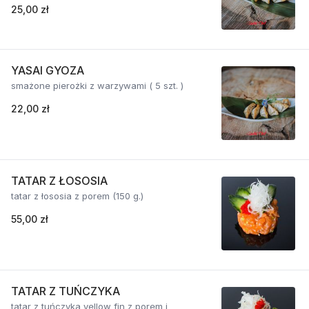
25,00 zł
YASAI GYOZA
smażone pierożki z warzywami ( 5 szt. )
22,00 zł
TATAR Z ŁOSOSIA
tatar z łososia z porem (150 g.)
55,00 zł
TATAR Z TUŃCZYKA
tatar z tuńczyka yellow fin z porem i