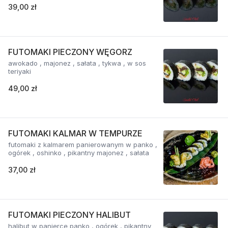
39,00 zł
FUTOMAKI PIECZONY WĘGORZ
awokado , majonez , sałata , tykwa , w sos
teriyaki
49,00 zł
FUTOMAKI KALMAR W TEMPURZE
futomaki z kalmarem panierowanym w panko ,
ogórek , oshinko , pikantny majonez , sałata
37,00 zł
FUTOMAKI PIECZONY HALIBUT
halibut w panierce panko , ogórek , pikantny