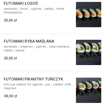
FUTOMAKI ŁOSOŚ
awokado , łosoś , ogórek , sałata , serek
Philadelphia
35,00 zł
FUTOMAKI RYBA MAŚLANA
awokado , majonez , ogórek , ryba maślana ,
sałata , tykwa
35,00 zł
FUTOMAKI PIKANTNY TUŃCZYK
tuńczyk yelllow fin ogórek , por , sałata/ chilli
majonez
38,00 zł