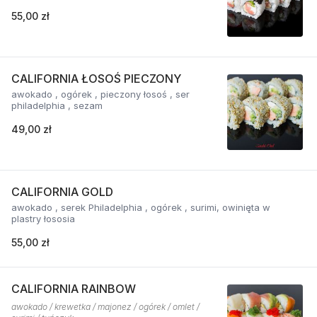
55,00 zł
CALIFORNIA ŁOSOŚ PIECZONY
awokado , ogórek , pieczony łosoś , ser
philadelphia , sezam
49,00 zł
CALIFORNIA GOLD
awokado , serek Philadelphia , ogórek , surimi, owinięta w
plastry łososia
55,00 zł
CALIFORNIA RAINBOW
awokado / krewetka / majonez / ogórek / omlet /