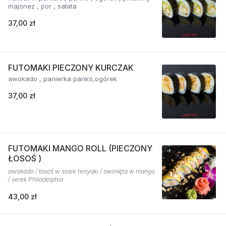
majonez , por , sałata
37,00 zł
FUTOMAKI PIECZONY KURCZAK
awokado , panierka panko,ogórek
37,00 zł
FUTOMAKI MANGO ROLL (PIECZONY
ŁOSOŚ )
awokado / łosoś w sosie teriyaki / owinięta w mango
/ serek Philadelphia
43,00 zł