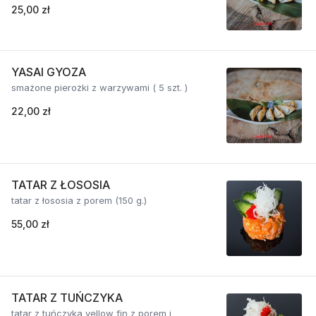
25,00 zł
YASAI GYOZA
smażone pierożki z warzywami ( 5 szt. )
22,00 zł
TATAR Z ŁOSOSIA
tatar z łososia z porem (150 g.)
55,00 zł
TATAR Z TUŃCZYKA
tatar z tuńczyka yellow fin z porem i