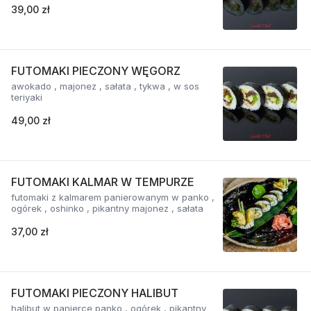
39,00 zł
FUTOMAKI PIECZONY WĘGORZ
awokado , majonez , sałata , tykwa , w sos
teriyaki
49,00 zł
FUTOMAKI KALMAR W TEMPURZE
futomaki z kalmarem panierowanym w panko ,
ogórek , oshinko , pikantny majonez , sałata
37,00 zł
FUTOMAKI PIECZONY HALIBUT
halibut w panierce panko , ogórek , pikantny