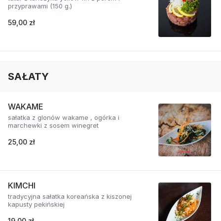
przyprawami (150 g.)
59,00 zł
SAŁATY
WAKAME
sałatka z glonów wakame , ogórka i
marchewki z sosem winegret
25,00 zł
KIMCHI
tradycyjna sałatka koreańska z kiszonej
kapusty pekińskiej
19,00 zł