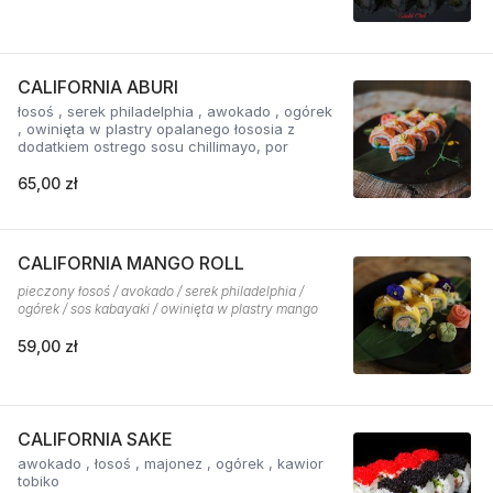
CALIFORNIA ABURI
łosoś , serek philadelphia , awokado , ogórek
, owinięta w plastry opalanego łososia z
dodatkiem ostrego sosu chillimayo, por
65,00 zł
CALIFORNIA MANGO ROLL
pieczony łosoś / avokado / serek philadelphia /
ogórek / sos kabayaki / owinięta w plastry mango
59,00 zł
CALIFORNIA SAKE
awokado , łosoś , majonez , ogórek , kawior
tobiko