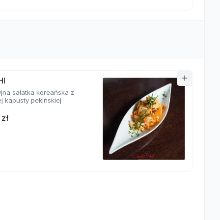
HI
yjna sałatka koreańska z
j kapusty pekińskiej
 zł