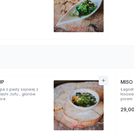
UP
MISO
a z pasty sojowej z
Łagodn
ashi ,tofu , glonów
łososi
ora
porem
29,00