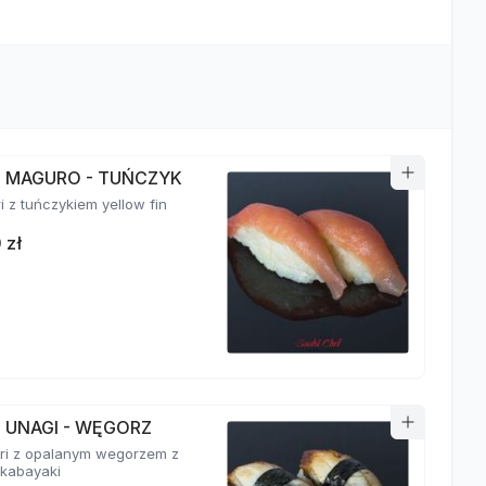
RI MAGURO - TUŃCZYK
ri z tuńczykiem yellow fin
 zł
I UNAGI - WĘGORZ
giri z opalanym wegorzem z
kabayaki