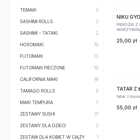
TEMAKI
3
NIKU GY
SASHIMI ROLLS
2
PIEROŻKI Z
WARZYWAMI
SASHIMI - TATAKI
2
25,00 zł
HOSOMAKI
10
FUTOMAKI
13
FUTOMAKI PIECZONE
10
CALIFORNIA MAKI
18
TATAR Z 
TAMAGO ROLLS
5
tatar z łoso
MAKI TEMPURA
7
55,00 zł
ZESTAWY SUSHI
21
ZESTAWY DLA DZIECI
2
ZESTAW DLA KOBIET W CIĄŻY
1