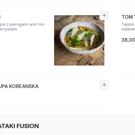
N
TOM 
pa z pierogami won ton
Tajska 
 warzywami
mlekie
38,00
ZUPA KOREANSKA
TATAKI FUSION