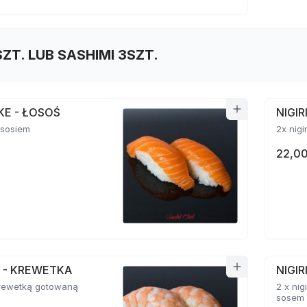
SZT. LUB SASHIMI 3SZT.
AKE - ŁOSOŚ
NIGI
łososiem
2x nigi
22,00
BI - KREWETKA
NIGIR
 krewetką gotowaną
2 x ni
sosem 