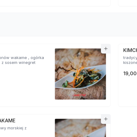
KIMC
glonów wakame , ogórka
tradyc
i z sosem winegret
kiszone
19,00
AKAME
awy morskiej z