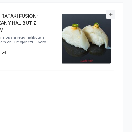
I TATAKI FUSION-
KANY HALIBUT Z
EM
ri z opalanego halibuta z
em chilli majonezu i pora
 zł