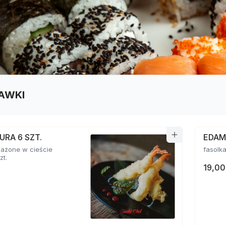
AWKI
URA 6 SZT.
EDA
mażone w cieście
zt.
19,00