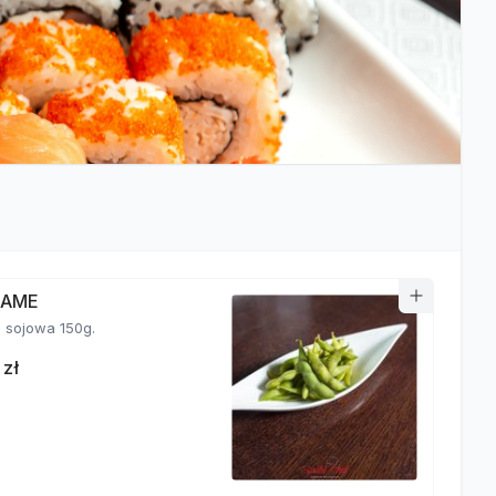
MAME
fasolka sojowa 150g.
 zł