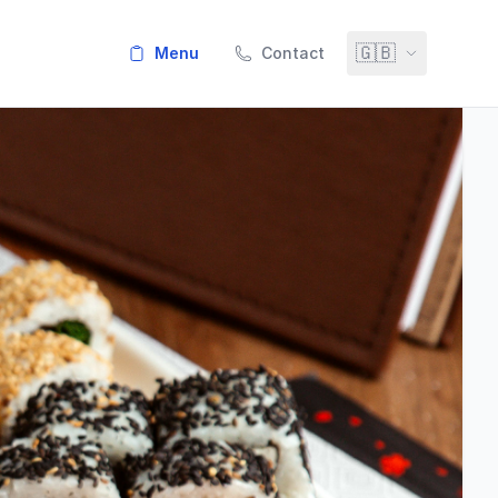
🇬🇧
menu
Contact