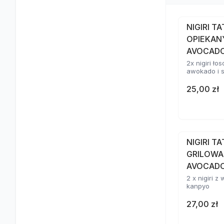
NIGIRI T
OPIEKAN
AVOCAD
2x nigiri ł
awokado i 
25,00 zł
NIGIRI T
GRILOWA
AVOCADO
2 x nigiri 
kanpyo
27,00 zł