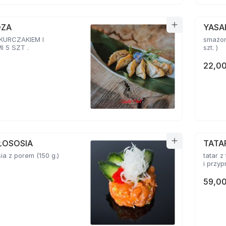
OZA
YASA
 KURCZAKIEM I
smażon
 5 SZT .
szt. )
22,00
ŁOSOSIA
TATA
sia z porem (150 g.)
tatar z
59,00