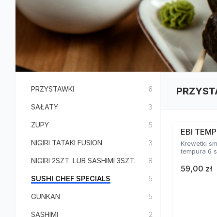
PRZYSTAWKI
6
PRZYST
SAŁATY
3
ZUPY
5
EBI TEMP
NIGIRI TATAKI FUSION
3
Krewetki s
tempura 6 s
NIGIRI 2SZT. LUB SASHIMI 3SZT.
8
59,00 zł
SUSHI CHEF SPECIALS
5
GUNKAN
5
SASHIMI
2