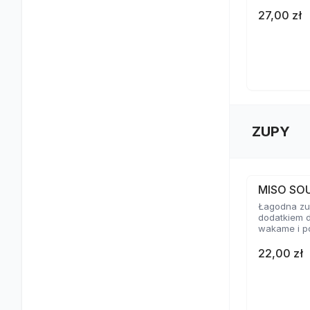
27,00 zł
ZUPY
MISO SO
Łagodna zup
dodatkiem d
wakame i p
22,00 zł