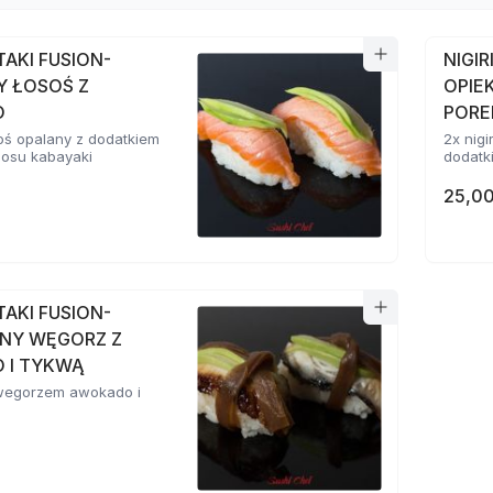
ATAKI FUSION-
NIGIR
Y ŁOSOŚ Z
OPIE
O
POR
osoś opalany z dodatkiem
2x nigi
sosu kabayaki
dodatki
25,00
ATAKI FUSION-
NY WĘGORZ Z
 I TYKWĄ
z wegorzem awokado i