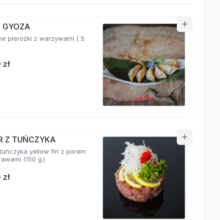
I GYOZA
e pierożki z warzywami ( 5
 zł
R Z TUŃCZYKA
 tuńczyka yellow fin z porem
i przyprawami (150 g.)
 zł