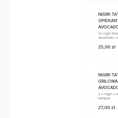
NIGIRI T
OPIEKAN
AVOCAD
2x nigiri ł
awokado i 
25,00 zł
NIGIRI T
GRILOWA
AVOCADO
2 x nigiri 
kanpyo
27,00 zł