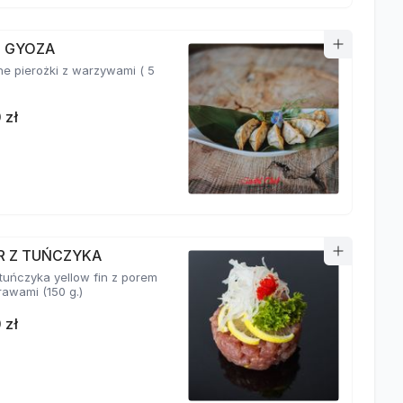
I GYOZA
e pierożki z warzywami ( 5
 zł
R Z TUŃCZYKA
 tuńczyka yellow fin z porem
i przyprawami (150 g.)
 zł