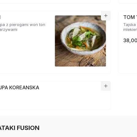
N
TOM 
pa z pierogami won ton
Tajska 
 warzywami
mlekie
38,00
ZUPA KOREANSKA
TATAKI FUSION