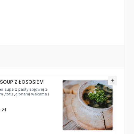
 SOUP Z ŁOSOSIEM
a zupa z pasty sojowej z
em ,tofu ,glonami wakame i
 zł