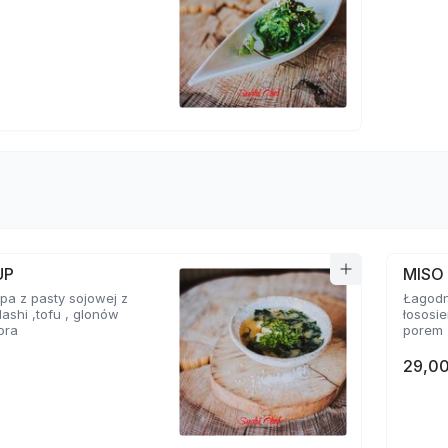
UP
MISO
a z pasty sojowej z
Łagodn
ashi ,tofu , glonów
łososi
ora
porem
29,00