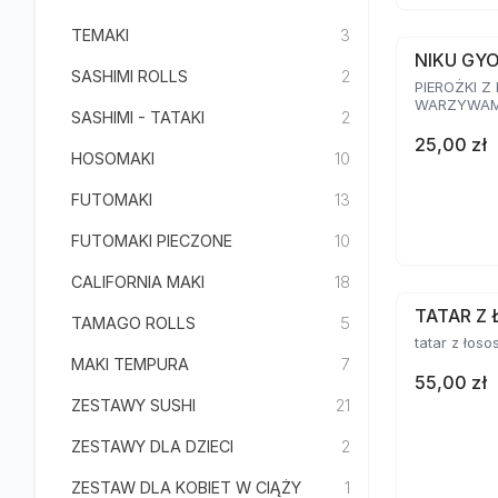
TEMAKI
3
NIKU GY
SASHIMI ROLLS
2
PIEROŻKI Z
WARZYWAMI
SASHIMI - TATAKI
2
25,00 zł
HOSOMAKI
10
FUTOMAKI
13
FUTOMAKI PIECZONE
10
CALIFORNIA MAKI
18
TATAR Z 
TAMAGO ROLLS
5
tatar z łoso
MAKI TEMPURA
7
55,00 zł
ZESTAWY SUSHI
21
ZESTAWY DLA DZIECI
2
ZESTAW DLA KOBIET W CIĄŻY
1