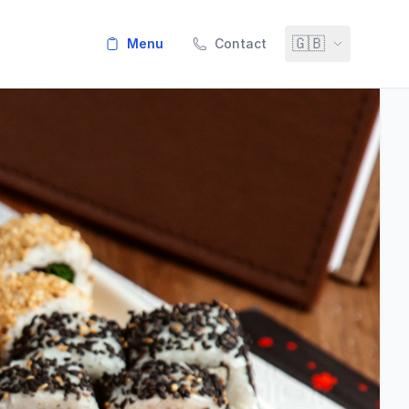
🇬🇧
menu
Contact