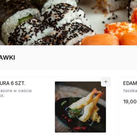
AWKI
URA 6 SZT.
EDA
mażone w cieście
zt.
19,00