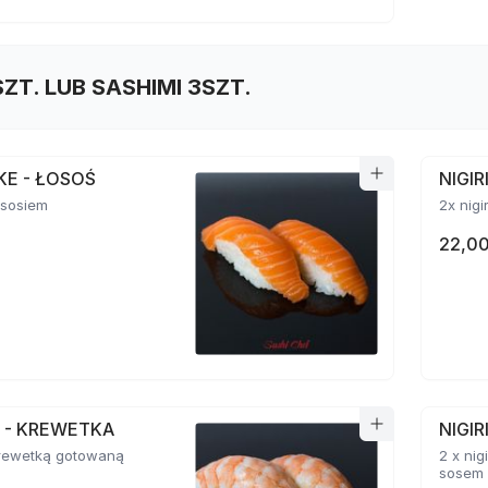
SZT. LUB SASHIMI 3SZT.
AKE - ŁOSOŚ
NIGI
łososiem
2x nigi
22,00
BI - KREWETKA
NIGIR
 krewetką gotowaną
2 x ni
sosem 