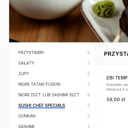
PRZYSTAWKI
6
PRZYST
SAŁATY
3
ZUPY
5
EBI TEMP
NIGIRI TATAKI FUSION
3
Krewetki s
tempura 6 s
NIGIRI 2SZT. LUB SASHIMI 3SZT.
8
59,00 zł
SUSHI CHEF SPECIALS
5
GUNKAN
5
SASHIMI
2