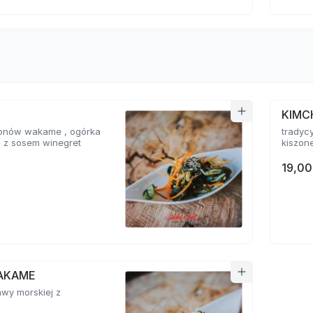
KIMC
glonów wakame , ogórka
tradyc
i z sosem winegret
kiszone
19,00
AKAME
awy morskiej z