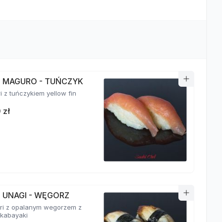
RI MAGURO - TUŃCZYK
ri z tuńczykiem yellow fin
 zł
I UNAGI - WĘGORZ
giri z opalanym wegorzem z
kabayaki