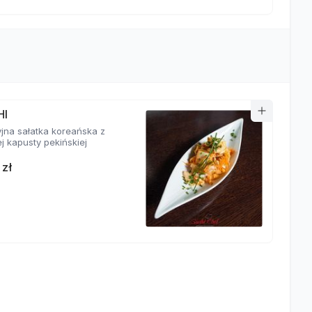
HI
yjna sałatka koreańska z
j kapusty pekińskiej
 zł