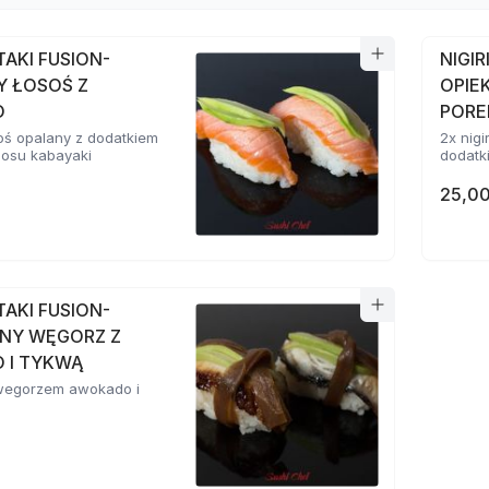
ATAKI FUSION-
NIGIR
Y ŁOSOŚ Z
OPIE
O
POR
osoś opalany z dodatkiem
2x nigi
sosu kabayaki
dodatki
25,00
ATAKI FUSION-
NY WĘGORZ Z
 I TYKWĄ
z wegorzem awokado i