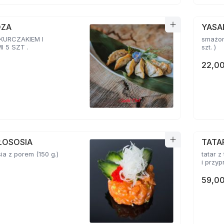
OZA
YASA
 KURCZAKIEM I
smażon
 5 SZT .
szt. )
22,00
ŁOSOSIA
TATA
sia z porem (150 g.)
tatar z
59,00