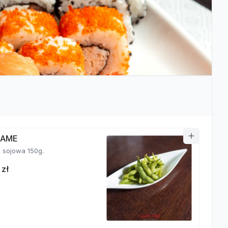
MAME
fasolka sojowa 150g.
 zł