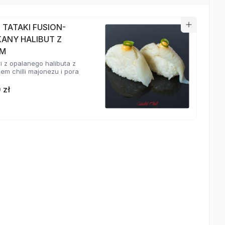
I TATAKI FUSION-
KANY HALIBUT Z
EM
ri z opalanego halibuta z
em chilli majonezu i pora
 zł