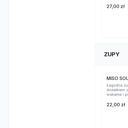
27,00 zł
ZUPY
MISO SO
Łagodna zup
dodatkiem d
wakame i p
22,00 zł