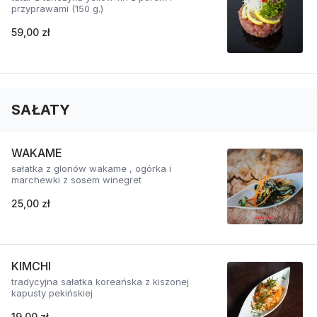
przyprawami (150 g.)
59,00 zł
SAŁATY
WAKAME
sałatka z glonów wakame , ogórka i
marchewki z sosem winegret
25,00 zł
KIMCHI
tradycyjna sałatka koreańska z kiszonej
kapusty pekińskiej
19,00 zł