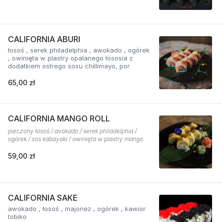
CALIFORNIA ABURI
łosoś , serek philadelphia , awokado , ogórek
, owinięta w plastry opalanego łososia z
dodatkiem ostrego sosu chillimayo, por
65,00 zł
CALIFORNIA MANGO ROLL
pieczony łosoś / avokado / serek philadelphia /
ogórek / sos kabayaki / owinięta w plastry mango
59,00 zł
CALIFORNIA SAKE
awokado , łosoś , majonez , ogórek , kawior
tobiko