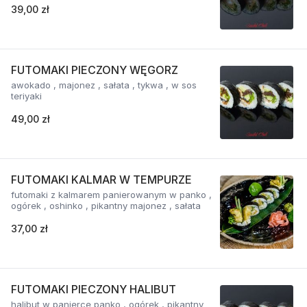
39,00 zł
FUTOMAKI PIECZONY WĘGORZ
awokado , majonez , sałata , tykwa , w sos
teriyaki
49,00 zł
FUTOMAKI KALMAR W TEMPURZE
futomaki z kalmarem panierowanym w panko ,
ogórek , oshinko , pikantny majonez , sałata
37,00 zł
FUTOMAKI PIECZONY HALIBUT
halibut w panierce panko , ogórek , pikantny