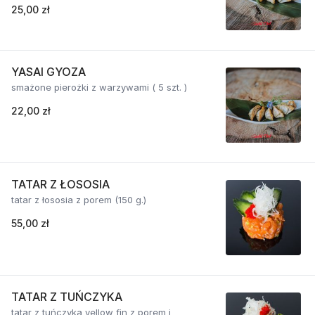
25,00 zł
YASAI GYOZA
smażone pierożki z warzywami ( 5 szt. )
22,00 zł
TATAR Z ŁOSOSIA
tatar z łososia z porem (150 g.)
55,00 zł
TATAR Z TUŃCZYKA
tatar z tuńczyka yellow fin z porem i