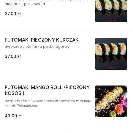
majonez , por , sałata
37,00 zł
FUTOMAKI PIECZONY KURCZAK
awokado , panierka panko,ogórek
37,00 zł
FUTOMAKI MANGO ROLL (PIECZONY
ŁOSOŚ )
awokado / łosoś w sosie teriyaki / owinięta w mango
/ serek Philadelphia
43,00 zł