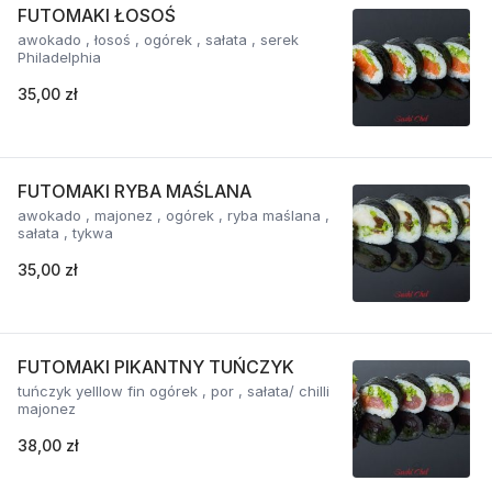
FUTOMAKI ŁOSOŚ
awokado , łosoś , ogórek , sałata , serek
Philadelphia
35,00 zł
FUTOMAKI RYBA MAŚLANA
awokado , majonez , ogórek , ryba maślana ,
sałata , tykwa
35,00 zł
FUTOMAKI PIKANTNY TUŃCZYK
tuńczyk yelllow fin ogórek , por , sałata/ chilli
majonez
38,00 zł