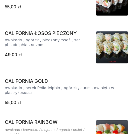
55,00 zł
CALIFORNIA ŁOSOŚ PIECZONY
awokado , ogórek , pieczony łosoś , ser
philadelphia , sezam
49,00 zł
CALIFORNIA GOLD
awokado , serek Philadelphia , ogórek , surimi, owinięta w
plastry łososia
55,00 zł
CALIFORNIA RAINBOW
awokado / krewetka / majonez / ogórek / omlet /