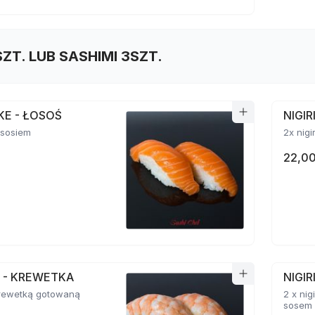
SZT. LUB SASHIMI 3SZT.
AKE - ŁOSOŚ
NIGI
łososiem
2x nigi
22,00
BI - KREWETKA
NIGIR
 krewetką gotowaną
2 x ni
sosem 