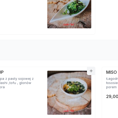
UP
MISO
a z pasty sojowej z
Łagodn
ashi ,tofu , glonów
łososi
ora
porem
29,00