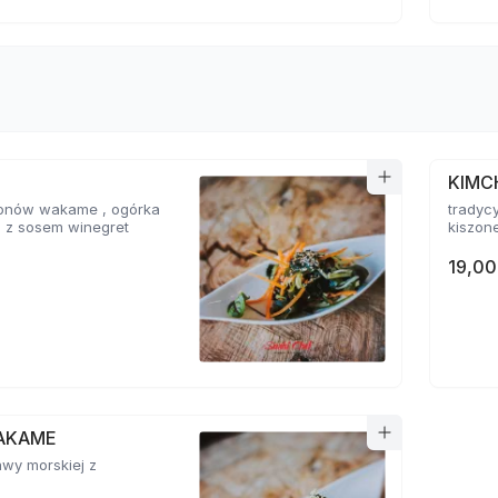
KIMC
glonów wakame , ogórka
tradyc
i z sosem winegret
kiszone
19,00
AKAME
awy morskiej z