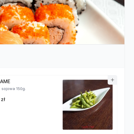
MAME
fasolka sojowa 150g.
 zł