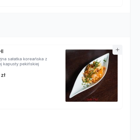
HI
yjna sałatka koreańska z
j kapusty pekińskiej
 zł