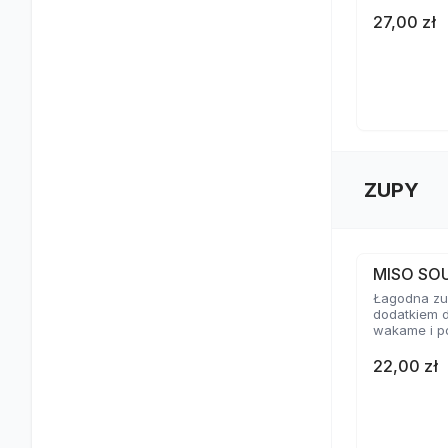
27,00 zł
ZUPY
MISO SO
Łagodna zup
dodatkiem d
wakame i p
22,00 zł