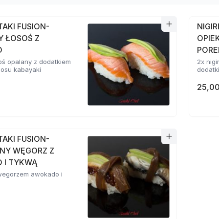
ATAKI FUSION-
NIGIR
Y ŁOSOŚ Z
OPIE
O
POR
osoś opalany z dodatkiem
2x nigi
sosu kabayaki
dodatki
25,00
ATAKI FUSION-
NY WĘGORZ Z
 I TYKWĄ
z wegorzem awokado i