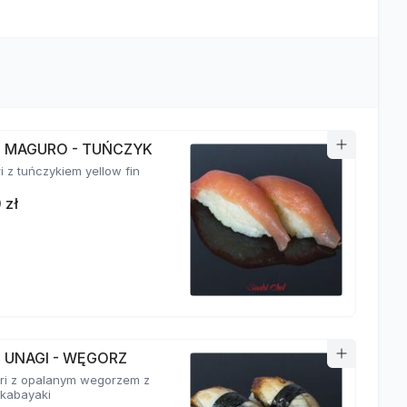
RI MAGURO - TUŃCZYK
ri z tuńczykiem yellow fin
 zł
I UNAGI - WĘGORZ
giri z opalanym wegorzem z
kabayaki