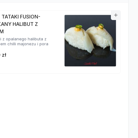
I TATAKI FUSION-
KANY HALIBUT Z
EM
ri z opalanego halibuta z
em chilli majonezu i pora
 zł