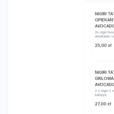
NIGIRI T
OPIEKAN
AVOCAD
2x nigiri ł
awokado i 
25,00 zł
NIGIRI T
GRILOWA
AVOCADO
2 x nigiri 
kanpyo
27,00 zł