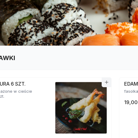
AWKI
URA 6 SZT.
EDA
mażone w cieście
zt.
19,00