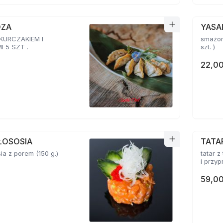
OZA
YASA
 KURCZAKIEM I
smażon
 5 SZT .
szt. )
22,00
ŁOSOSIA
TATA
sia z porem (150 g.)
tatar z
59,00