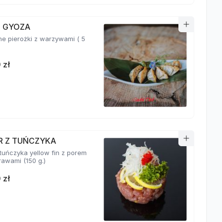
I GYOZA
e pierożki z warzywami ( 5
 zł
R Z TUŃCZYKA
 tuńczyka yellow fin z porem
i przyprawami (150 g.)
 zł