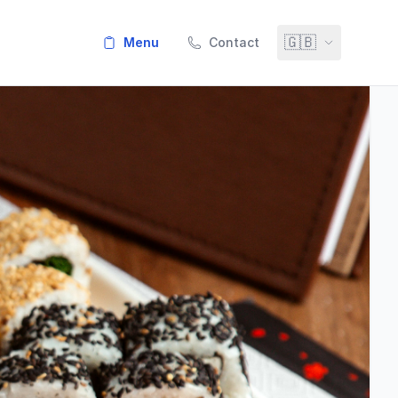
🇬🇧
menu
Contact