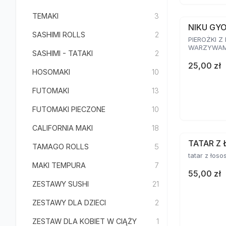
TEMAKI
3
NIKU GY
SASHIMI ROLLS
2
PIEROŻKI Z
WARZYWAMI
SASHIMI - TATAKI
2
25,00 zł
HOSOMAKI
10
FUTOMAKI
13
FUTOMAKI PIECZONE
10
CALIFORNIA MAKI
18
TATAR Z 
TAMAGO ROLLS
5
tatar z łoso
MAKI TEMPURA
7
55,00 zł
ZESTAWY SUSHI
21
ZESTAWY DLA DZIECI
2
ZESTAW DLA KOBIET W CIĄŻY
1