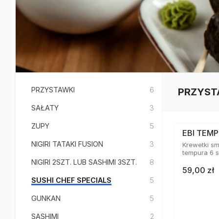
PRZYSTAWKI
6
PRZYST
SAŁATY
3
ZUPY
5
EBI TEMP
NIGIRI TATAKI FUSION
3
Krewetki s
tempura 6 s
NIGIRI 2SZT. LUB SASHIMI 3SZT.
8
59,00 zł
SUSHI CHEF SPECIALS
5
GUNKAN
5
SASHIMI
2