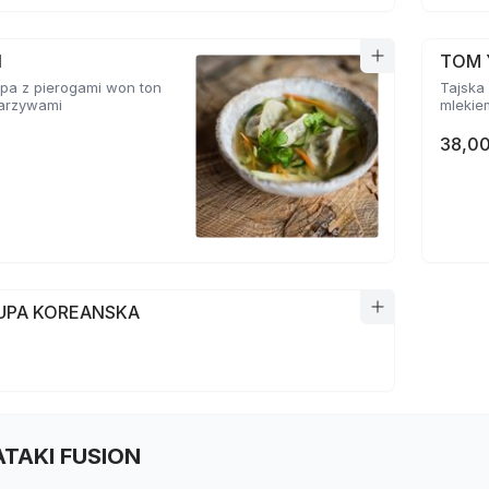
N
TOM 
pa z pierogami won ton
Tajska 
 warzywami
mlekie
38,00
ZUPA KOREANSKA
TATAKI FUSION