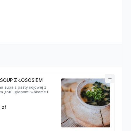
 SOUP Z ŁOSOSIEM
a zupa z pasty sojowej z
em ,tofu ,glonami wakame i
 zł