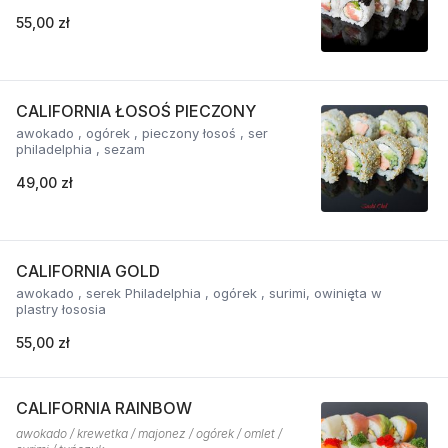
55,00 zł
CALIFORNIA ŁOSOŚ PIECZONY
awokado , ogórek , pieczony łosoś , ser
philadelphia , sezam
49,00 zł
CALIFORNIA GOLD
awokado , serek Philadelphia , ogórek , surimi, owinięta w
plastry łososia
55,00 zł
CALIFORNIA RAINBOW
awokado / krewetka / majonez / ogórek / omlet /