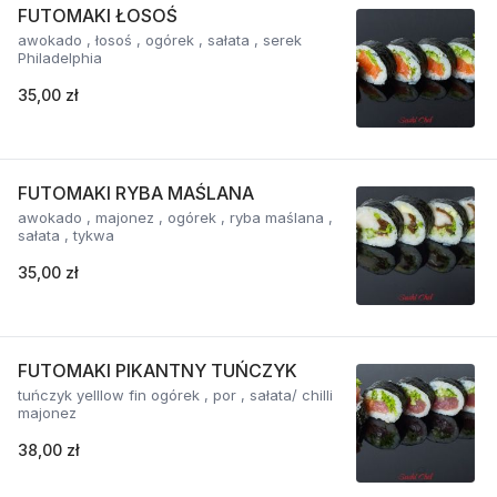
FUTOMAKI ŁOSOŚ
awokado , łosoś , ogórek , sałata , serek
Philadelphia
35,00 zł
FUTOMAKI RYBA MAŚLANA
awokado , majonez , ogórek , ryba maślana ,
sałata , tykwa
35,00 zł
FUTOMAKI PIKANTNY TUŃCZYK
tuńczyk yelllow fin ogórek , por , sałata/ chilli
majonez
38,00 zł