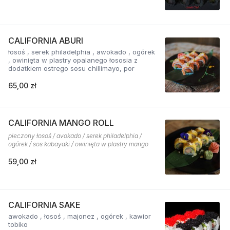
CALIFORNIA ABURI
łosoś , serek philadelphia , awokado , ogórek
, owinięta w plastry opalanego łososia z
dodatkiem ostrego sosu chillimayo, por
65,00 zł
CALIFORNIA MANGO ROLL
pieczony łosoś / avokado / serek philadelphia /
ogórek / sos kabayaki / owinięta w plastry mango
59,00 zł
CALIFORNIA SAKE
awokado , łosoś , majonez , ogórek , kawior
tobiko