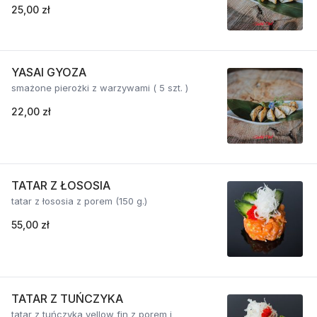
25,00 zł
YASAI GYOZA
smażone pierożki z warzywami ( 5 szt. )
22,00 zł
TATAR Z ŁOSOSIA
tatar z łososia z porem (150 g.)
55,00 zł
TATAR Z TUŃCZYKA
tatar z tuńczyka yellow fin z porem i