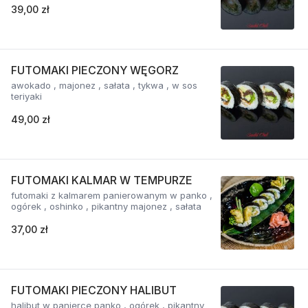
39,00 zł
FUTOMAKI PIECZONY WĘGORZ
awokado , majonez , sałata , tykwa , w sos
teriyaki
49,00 zł
FUTOMAKI KALMAR W TEMPURZE
futomaki z kalmarem panierowanym w panko ,
ogórek , oshinko , pikantny majonez , sałata
37,00 zł
FUTOMAKI PIECZONY HALIBUT
halibut w panierce panko , ogórek , pikantny