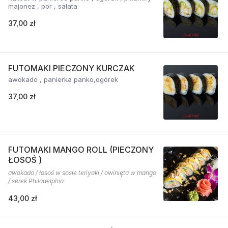
majonez , por , sałata
37,00 zł
FUTOMAKI PIECZONY KURCZAK
awokado , panierka panko,ogórek
37,00 zł
FUTOMAKI MANGO ROLL (PIECZONY
ŁOSOŚ )
awokado / łosoś w sosie teriyaki / owinięta w mango
/ serek Philadelphia
43,00 zł