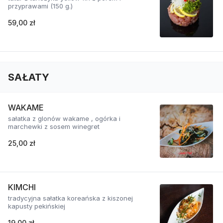
przyprawami (150 g.)
59,00 zł
SAŁATY
WAKAME
sałatka z glonów wakame , ogórka i
marchewki z sosem winegret
25,00 zł
KIMCHI
tradycyjna sałatka koreańska z kiszonej
kapusty pekińskiej
19,00 zł