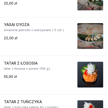
25,00 zł
YASAI GYOZA
smażone pierożki z warzywami ( 5 szt. )
22,00 zł
TATAR Z ŁOSOSIA
tatar z łososia z porem (150 g.)
55,00 zł
TATAR Z TUŃCZYKA
tatar z tuńczyka yellow fin z porem i