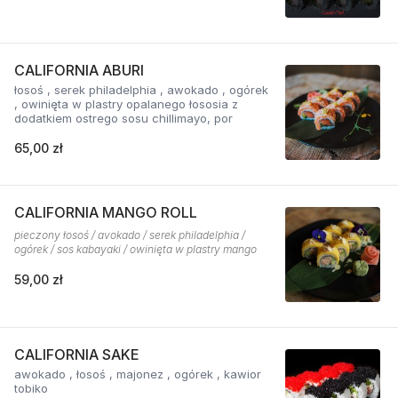
CALIFORNIA ABURI
łosoś , serek philadelphia , awokado , ogórek
, owinięta w plastry opalanego łososia z
dodatkiem ostrego sosu chillimayo, por
65,00 zł
CALIFORNIA MANGO ROLL
pieczony łosoś / avokado / serek philadelphia /
ogórek / sos kabayaki / owinięta w plastry mango
59,00 zł
CALIFORNIA SAKE
awokado , łosoś , majonez , ogórek , kawior
tobiko