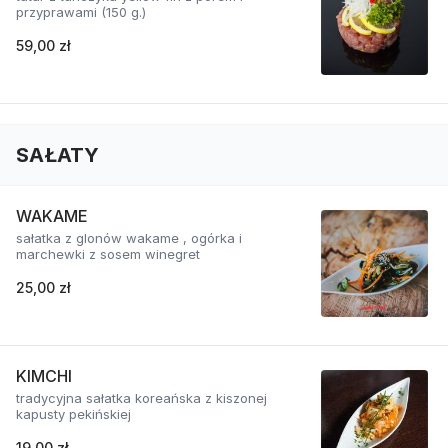
przyprawami (150 g.)
59,00 zł
SAŁATY
WAKAME
sałatka z glonów wakame , ogórka i
marchewki z sosem winegret
25,00 zł
KIMCHI
tradycyjna sałatka koreańska z kiszonej
kapusty pekińskiej
19,00 zł