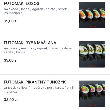
FUTOMAKI ŁOSOŚ
awokado , łosoś , ogórek , sałata , serek
Philadelphia
35,00 zł
FUTOMAKI RYBA MAŚLANA
awokado , majonez , ogórek , ryba maślana ,
sałata , tykwa
35,00 zł
FUTOMAKI PIKANTNY TUŃCZYK
tuńczyk yelllow fin ogórek , por , sałata/ chilli
majonez
38,00 zł