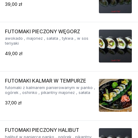
39,00 zł
FUTOMAKI PIECZONY WĘGORZ
awokado , majonez , sałata , tykwa , w sos
teriyaki
49,00 zł
FUTOMAKI KALMAR W TEMPURZE
futomaki z kalmarem panierowanym w panko ,
ogórek , oshinko , pikantny majonez , sałata
37,00 zł
FUTOMAKI PIECZONY HALIBUT
halibut w panierce panko , ogórek , pikantny