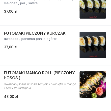
majonez , por , sałata
37,00 zł
FUTOMAKI PIECZONY KURCZAK
awokado , panierka panko,ogórek
37,00 zł
FUTOMAKI MANGO ROLL (PIECZONY
ŁOSOŚ )
awokado / łosoś w sosie teriyaki / owinięta w mango
/ serek Philadelphia
43,00 zł