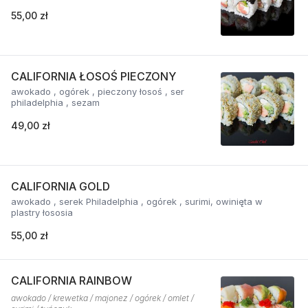
55,00 zł
CALIFORNIA ŁOSOŚ PIECZONY
awokado , ogórek , pieczony łosoś , ser
philadelphia , sezam
49,00 zł
CALIFORNIA GOLD
awokado , serek Philadelphia , ogórek , surimi, owinięta w
plastry łososia
55,00 zł
CALIFORNIA RAINBOW
awokado / krewetka / majonez / ogórek / omlet /