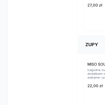
27,00 zł
ZUPY
MISO SO
Łagodna zup
dodatkiem d
wakame i p
22,00 zł