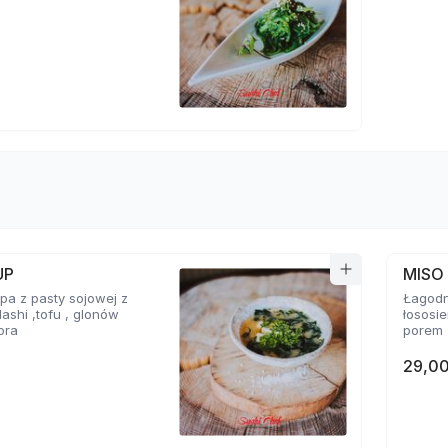
UP
MISO
a z pasty sojowej z
Łagodn
ashi ,tofu , glonów
łososi
ora
porem
29,00