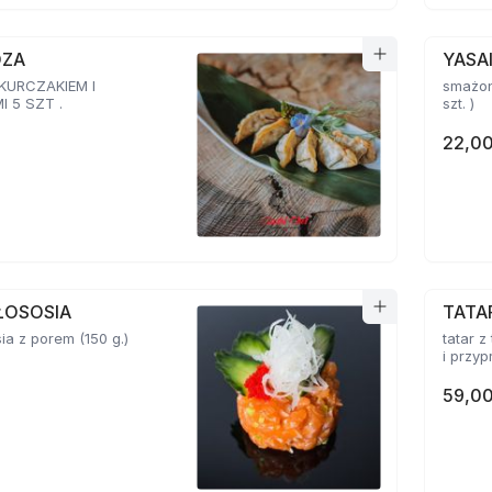
OZA
YASA
 KURCZAKIEM I
smażon
 5 SZT .
szt. )
22,00
ŁOSOSIA
TATA
sia z porem (150 g.)
tatar z
59,00