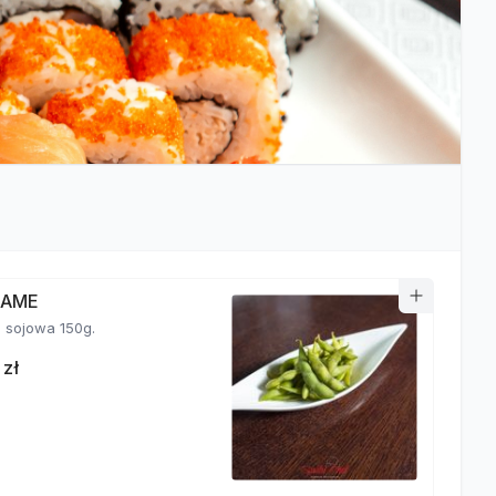
MAME
fasolka sojowa 150g.
 zł