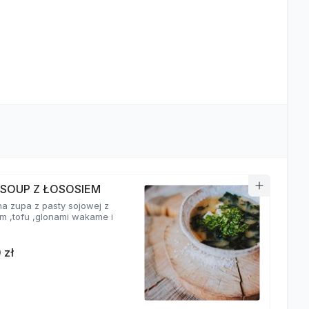
 SOUP Z ŁOSOSIEM
a zupa z pasty sojowej z
em ,tofu ,glonami wakame i
 zł