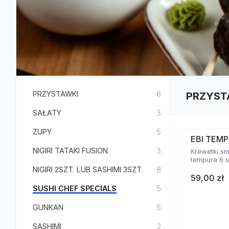
PRZYSTAWKI
6
PRZYST
SAŁATY
3
ZUPY
5
EBI TEMP
NIGIRI TATAKI FUSION
3
Krewetki s
tempura 6 s
NIGIRI 2SZT. LUB SASHIMI 3SZT.
8
59,00 zł
SUSHI CHEF SPECIALS
5
GUNKAN
5
SASHIMI
2