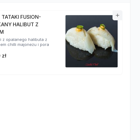
I TATAKI FUSION-
KANY HALIBUT Z
EM
ri z opalanego halibuta z
em chilli majonezu i pora
 zł