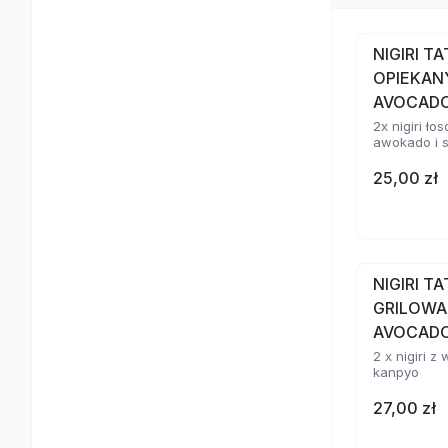
NIGIRI T
OPIEKAN
AVOCAD
2x nigiri ł
awokado i 
25,00 zł
NIGIRI T
GRILOWA
AVOCADO
2 x nigiri 
kanpyo
27,00 zł