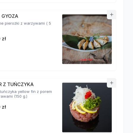
I GYOZA
e pierożki z warzywami ( 5
 zł
R Z TUŃCZYKA
 tuńczyka yellow fin z porem
i przyprawami (150 g.)
 zł