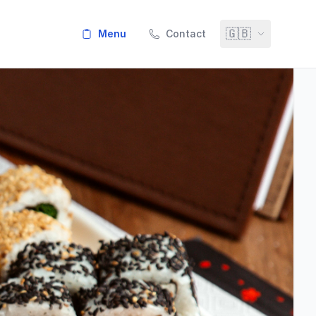
🇬🇧
menu
Contact