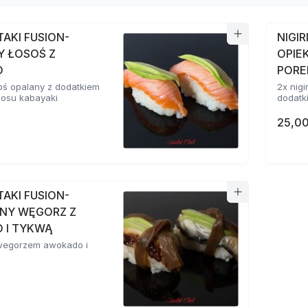
ATAKI FUSION-
NIGIR
Y ŁOSOŚ Z
OPIE
O
POR
osoś opalany z dodatkiem
2x nigi
sosu kabayaki
dodatki
25,00
ATAKI FUSION-
NY WĘGORZ Z
 I TYKWĄ
z wegorzem awokado i