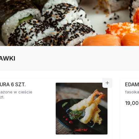
AWKI
URA 6 SZT.
EDA
mażone w cieście
zt.
19,00