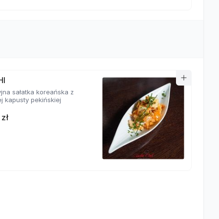
HI
yjna sałatka koreańska z
j kapusty pekińskiej
 zł