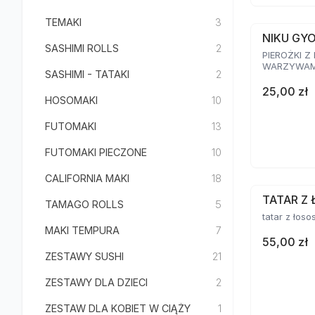
TEMAKI
3
NIKU GY
SASHIMI ROLLS
2
PIEROŻKI Z
WARZYWAMI
SASHIMI - TATAKI
2
25,00 zł
HOSOMAKI
10
FUTOMAKI
13
FUTOMAKI PIECZONE
10
CALIFORNIA MAKI
18
TATAR Z 
TAMAGO ROLLS
5
tatar z łoso
MAKI TEMPURA
7
55,00 zł
ZESTAWY SUSHI
21
ZESTAWY DLA DZIECI
2
ZESTAW DLA KOBIET W CIĄŻY
1