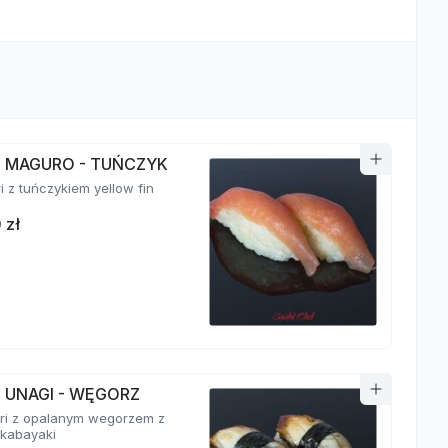
RI MAGURO - TUŃCZYK
ri z tuńczykiem yellow fin
 zł
I UNAGI - WĘGORZ
giri z opalanym wegorzem z
kabayaki