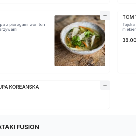
N
TOM 
pa z pierogami won ton
Tajska 
 warzywami
mlekie
38,00
ZUPA KOREANSKA
TATAKI FUSION