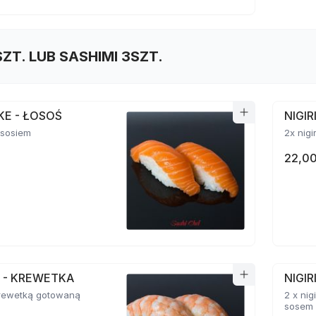
SZT. LUB SASHIMI 3SZT.
AKE - ŁOSOŚ
NIGI
łososiem
2x nigi
22,00
BI - KREWETKA
NIGIR
 krewetką gotowaną
2 x ni
sosem 