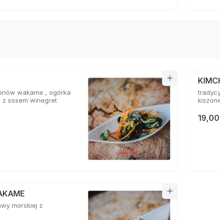
KIMC
glonów wakame , ogórka
tradyc
i z sosem winegret
kiszone
19,00
AKAME
awy morskiej z