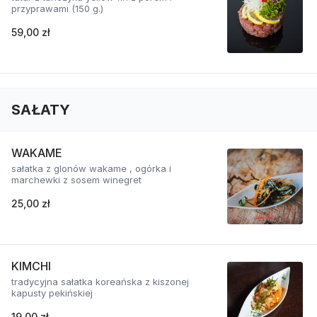
przyprawami (150 g.)
59,00 zł
SAŁATY
WAKAME
sałatka z glonów wakame , ogórka i
marchewki z sosem winegret
25,00 zł
KIMCHI
tradycyjna sałatka koreańska z kiszonej
kapusty pekińskiej
19,00 zł