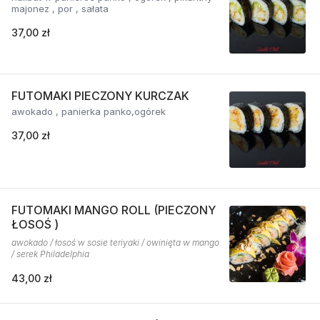
majonez , por , sałata
37,00 zł
FUTOMAKI PIECZONY KURCZAK
awokado , panierka panko,ogórek
37,00 zł
FUTOMAKI MANGO ROLL (PIECZONY
ŁOSOŚ )
awokado / łosoś w sosie teriyaki / owinięta w mango
/ serek Philadelphia
43,00 zł