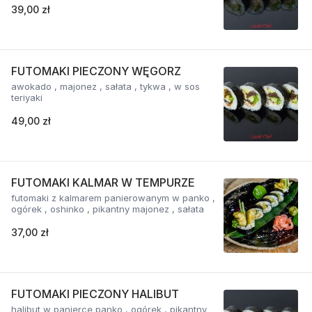
39,00 zł
FUTOMAKI PIECZONY WĘGORZ
awokado , majonez , sałata , tykwa , w sos
teriyaki
49,00 zł
FUTOMAKI KALMAR W TEMPURZE
futomaki z kalmarem panierowanym w panko ,
ogórek , oshinko , pikantny majonez , sałata
37,00 zł
FUTOMAKI PIECZONY HALIBUT
halibut w panierce panko , ogórek , pikantny