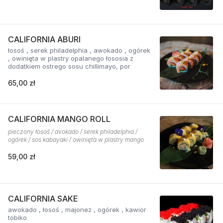
CALIFORNIA ABURI
łosoś , serek philadelphia , awokado , ogórek
, owinięta w plastry opalanego łososia z
dodatkiem ostrego sosu chillimayo, por
65,00 zł
CALIFORNIA MANGO ROLL
pieczony łosoś / avokado / serek philadelphia /
ogórek / sos kabayaki / owinięta w plastry mango
59,00 zł
CALIFORNIA SAKE
awokado , łosoś , majonez , ogórek , kawior
tobiko