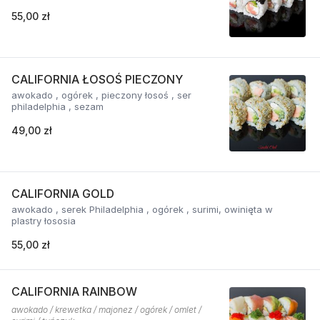
55,00 zł
CALIFORNIA ŁOSOŚ PIECZONY
awokado , ogórek , pieczony łosoś , ser
philadelphia , sezam
49,00 zł
CALIFORNIA GOLD
awokado , serek Philadelphia , ogórek , surimi, owinięta w
plastry łososia
55,00 zł
CALIFORNIA RAINBOW
awokado / krewetka / majonez / ogórek / omlet /