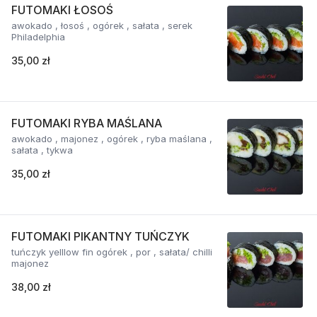
FUTOMAKI ŁOSOŚ
awokado , łosoś , ogórek , sałata , serek
Philadelphia
35,00 zł
FUTOMAKI RYBA MAŚLANA
awokado , majonez , ogórek , ryba maślana ,
sałata , tykwa
35,00 zł
FUTOMAKI PIKANTNY TUŃCZYK
tuńczyk yelllow fin ogórek , por , sałata/ chilli
majonez
38,00 zł