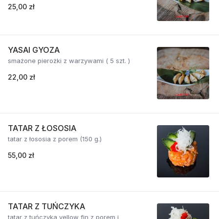
25,00 zł
YASAI GYOZA
smażone pierożki z warzywami ( 5 szt. )
22,00 zł
TATAR Z ŁOSOSIA
tatar z łososia z porem (150 g.)
55,00 zł
TATAR Z TUŃCZYKA
tatar z tuńczyka yellow fin z porem i