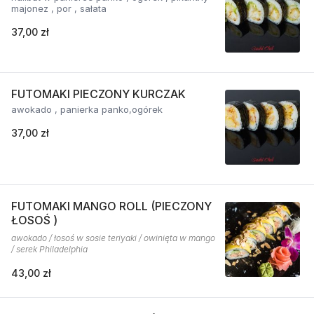
majonez , por , sałata
37,00 zł
FUTOMAKI PIECZONY KURCZAK
awokado , panierka panko,ogórek
37,00 zł
FUTOMAKI MANGO ROLL (PIECZONY
ŁOSOŚ )
awokado / łosoś w sosie teriyaki / owinięta w mango
/ serek Philadelphia
43,00 zł