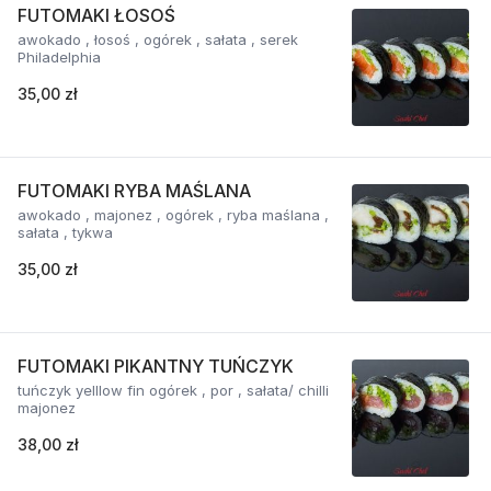
FUTOMAKI ŁOSOŚ
awokado , łosoś , ogórek , sałata , serek
Philadelphia
35,00 zł
FUTOMAKI RYBA MAŚLANA
awokado , majonez , ogórek , ryba maślana ,
sałata , tykwa
35,00 zł
FUTOMAKI PIKANTNY TUŃCZYK
tuńczyk yelllow fin ogórek , por , sałata/ chilli
majonez
38,00 zł