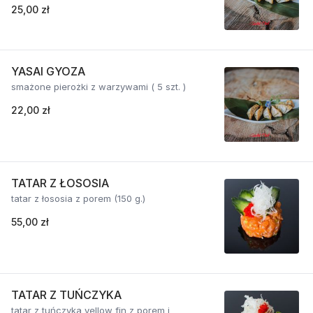
25,00 zł
YASAI GYOZA
smażone pierożki z warzywami ( 5 szt. )
22,00 zł
TATAR Z ŁOSOSIA
tatar z łososia z porem (150 g.)
55,00 zł
TATAR Z TUŃCZYKA
tatar z tuńczyka yellow fin z porem i