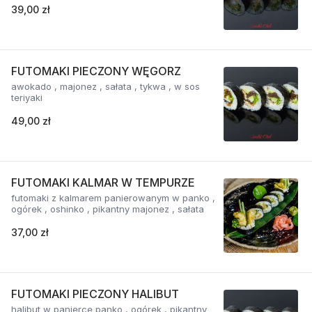
39,00 zł
FUTOMAKI PIECZONY WĘGORZ
awokado , majonez , sałata , tykwa , w sos
teriyaki
49,00 zł
FUTOMAKI KALMAR W TEMPURZE
futomaki z kalmarem panierowanym w panko ,
ogórek , oshinko , pikantny majonez , sałata
37,00 zł
FUTOMAKI PIECZONY HALIBUT
halibut w panierce panko , ogórek , pikantny