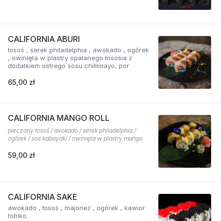
CALIFORNIA ABURI
łosoś , serek philadelphia , awokado , ogórek
, owinięta w plastry opalanego łososia z
dodatkiem ostrego sosu chillimayo, por
65,00 zł
CALIFORNIA MANGO ROLL
pieczony łosoś / avokado / serek philadelphia /
ogórek / sos kabayaki / owinięta w plastry mango
59,00 zł
CALIFORNIA SAKE
awokado , łosoś , majonez , ogórek , kawior
tobiko