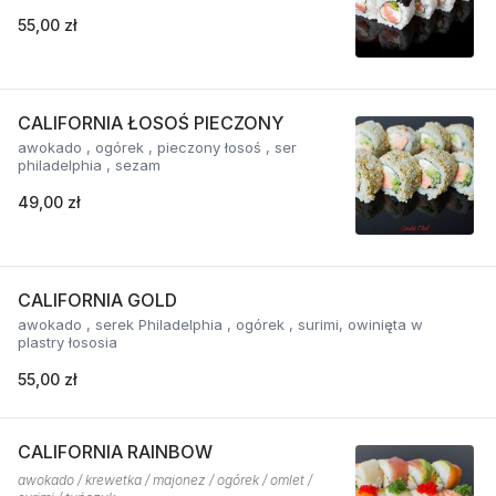
55,00 zł
CALIFORNIA ŁOSOŚ PIECZONY
awokado , ogórek , pieczony łosoś , ser
philadelphia , sezam
49,00 zł
CALIFORNIA GOLD
awokado , serek Philadelphia , ogórek , surimi, owinięta w
plastry łososia
55,00 zł
CALIFORNIA RAINBOW
awokado / krewetka / majonez / ogórek / omlet /