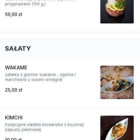
przyprawami (150 g.)
59,00 zł
SAŁATY
WAKAME
sałatka z glonów wakame , ogórka i
marchewki z sosem winegret
25,00 zł
KIMCHI
tradycyjna sałatka koreańska z kiszonej
kapusty pekińskiej
19,00 zł