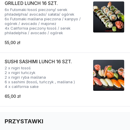
GRILLED LUNCH 16 SZT.
6x Futomaki łosoś pieczony/ serek
philadelphia/ avocado/ sałata/ ogórek
6x Futomaki maślana pieczona / kanpyo /
ogórek / avocado / majonez
4x California pieczony łosoś / serek
philadelphia / avocado / ogórek
55,00 zł
SUSHI SASHIMI LUNCH 16 SZT.
2 x nigiri łosoś
2 x nigiri tuńczyk
2 x nigiri ryba maślana
6 x sashimi (łosoś, tuńczyk , maślana )
4 x california sake
65,00 zł
PRZYSTAWKI