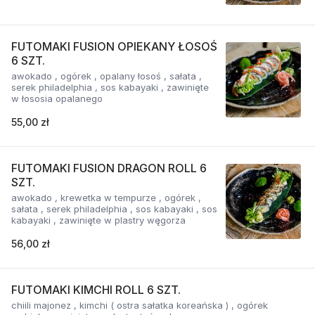
FUTOMAKI FUSION OPIEKANY ŁOSOŚ
6 SZT.
awokado , ogórek , opalany łosoś , sałata ,
serek philadelphia , sos kabayaki , zawinięte
w łososia opalanego
55,00 zł
FUTOMAKI FUSION DRAGON ROLL 6
SZT.
awokado , krewetka w tempurze , ogórek ,
sałata , serek philadelphia , sos kabayaki , sos
kabayaki , zawinięte w plastry węgorza
56,00 zł
FUTOMAKI KIMCHI ROLL 6 SZT.
chiili majonez , kimchi ( ostra sałatka koreańska ) , ogórek