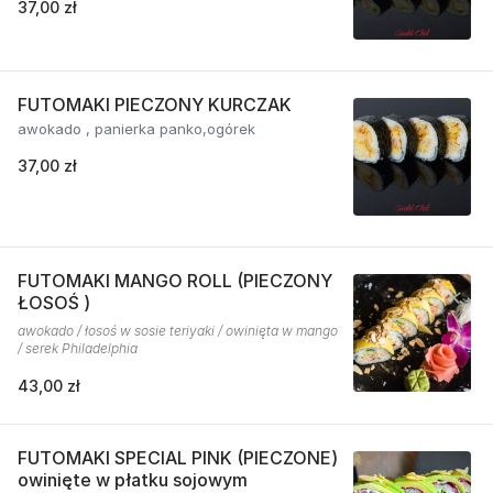
37,00 zł
FUTOMAKI PIECZONY KURCZAK
awokado , panierka panko,ogórek
37,00 zł
FUTOMAKI MANGO ROLL (PIECZONY
ŁOSOŚ )
awokado / łosoś w sosie teriyaki / owinięta w mango
/ serek Philadelphia
43,00 zł
FUTOMAKI SPECIAL PINK (PIECZONE)
owinięte w płatku sojowym