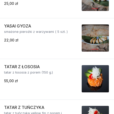
25,00 zł
YASAI GYOZA
smażone pierożki z warzywami ( 5 szt. )
22,00 zł
TATAR Z ŁOSOSIA
tatar z łososia z porem (150 g.)
55,00 zł
TATAR Z TUŃCZYKA
tatar z tuńczyka yellow fin z porem i