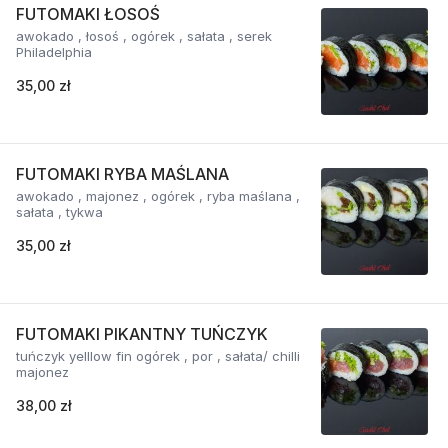
FUTOMAKI ŁOSOŚ
awokado , łosoś , ogórek , sałata , serek
Philadelphia
35,00 zł
FUTOMAKI RYBA MAŚLANA
awokado , majonez , ogórek , ryba maślana ,
sałata , tykwa
35,00 zł
FUTOMAKI PIKANTNY TUŃCZYK
tuńczyk yelllow fin ogórek , por , sałata/ chilli
majonez
38,00 zł