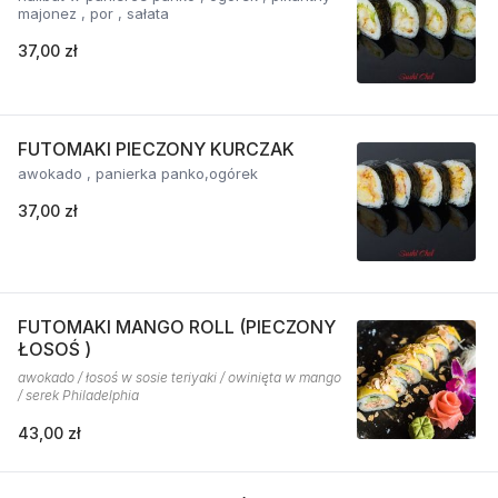
majonez , por , sałata
37,00 zł
FUTOMAKI PIECZONY KURCZAK
awokado , panierka panko,ogórek
37,00 zł
FUTOMAKI MANGO ROLL (PIECZONY
ŁOSOŚ )
awokado / łosoś w sosie teriyaki / owinięta w mango
/ serek Philadelphia
43,00 zł