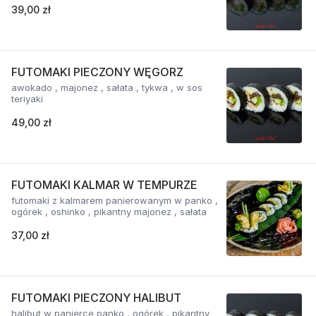
39,00 zł
FUTOMAKI PIECZONY WĘGORZ
awokado , majonez , sałata , tykwa , w sos
teriyaki
49,00 zł
FUTOMAKI KALMAR W TEMPURZE
futomaki z kalmarem panierowanym w panko ,
ogórek , oshinko , pikantny majonez , sałata
37,00 zł
FUTOMAKI PIECZONY HALIBUT
halibut w panierce panko , ogórek , pikantny