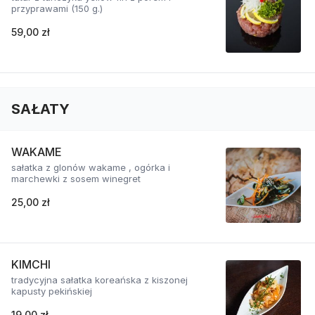
przyprawami (150 g.)
59,00 zł
SAŁATY
WAKAME
sałatka z glonów wakame , ogórka i
marchewki z sosem winegret
25,00 zł
KIMCHI
tradycyjna sałatka koreańska z kiszonej
kapusty pekińskiej
19,00 zł