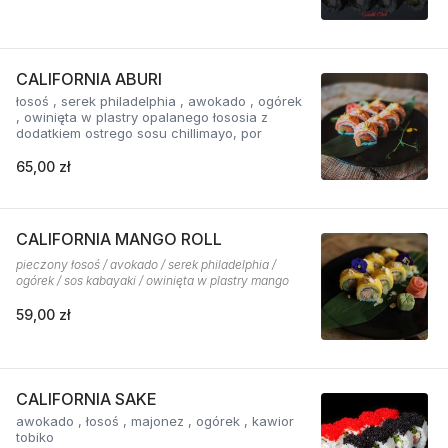
CALIFORNIA ABURI
łosoś , serek philadelphia , awokado , ogórek
, owinięta w plastry opalanego łososia z
dodatkiem ostrego sosu chillimayo, por
65,00 zł
CALIFORNIA MANGO ROLL
pieczony łosoś / avokado / serek philadelphia /
ogórek / sos kabayaki / owinięta w plastry mango
59,00 zł
CALIFORNIA SAKE
awokado , łosoś , majonez , ogórek , kawior
tobiko