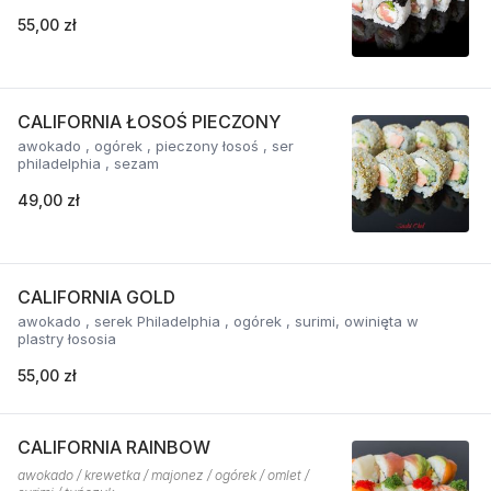
55,00 zł
CALIFORNIA ŁOSOŚ PIECZONY
awokado , ogórek , pieczony łosoś , ser
philadelphia , sezam
49,00 zł
CALIFORNIA GOLD
awokado , serek Philadelphia , ogórek , surimi, owinięta w
plastry łososia
55,00 zł
CALIFORNIA RAINBOW
awokado / krewetka / majonez / ogórek / omlet /