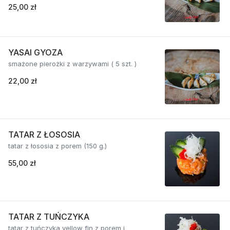
25,00 zł
YASAI GYOZA
smażone pierożki z warzywami ( 5 szt. )
22,00 zł
TATAR Z ŁOSOSIA
tatar z łososia z porem (150 g.)
55,00 zł
TATAR Z TUŃCZYKA
tatar z tuńczyka yellow fin z porem i