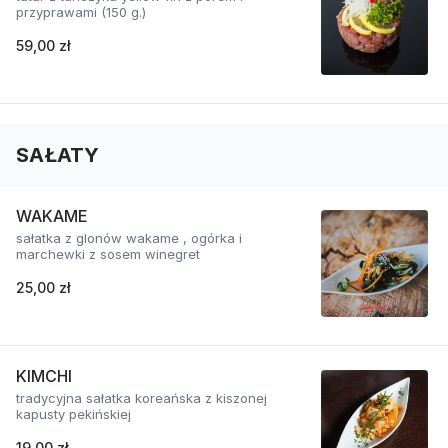
przyprawami (150 g.)
59,00 zł
SAŁATY
WAKAME
sałatka z glonów wakame , ogórka i
marchewki z sosem winegret
25,00 zł
KIMCHI
tradycyjna sałatka koreańska z kiszonej
kapusty pekińskiej
19,00 zł