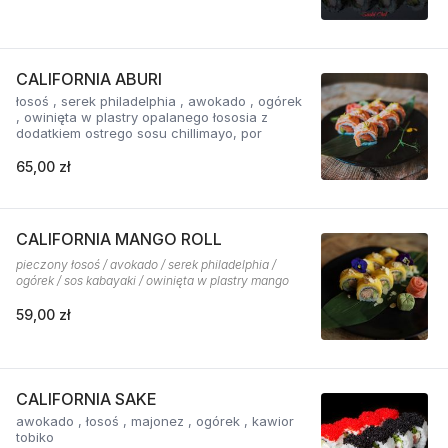
CALIFORNIA ABURI
łosoś , serek philadelphia , awokado , ogórek
, owinięta w plastry opalanego łososia z
dodatkiem ostrego sosu chillimayo, por
65,00 zł
CALIFORNIA MANGO ROLL
pieczony łosoś / avokado / serek philadelphia /
ogórek / sos kabayaki / owinięta w plastry mango
59,00 zł
CALIFORNIA SAKE
awokado , łosoś , majonez , ogórek , kawior
tobiko