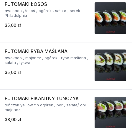
FUTOMAKI ŁOSOŚ
awokado , łosoś , ogórek , sałata , serek
Philadelphia
35,00 zł
FUTOMAKI RYBA MAŚLANA
awokado , majonez , ogórek , ryba maślana ,
sałata , tykwa
35,00 zł
FUTOMAKI PIKANTNY TUŃCZYK
tuńczyk yelllow fin ogórek , por , sałata/ chilli
majonez
38,00 zł