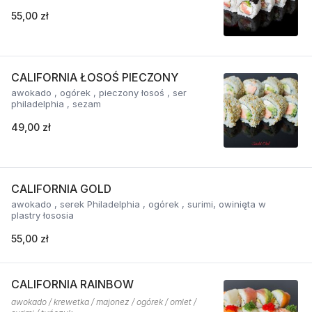
55,00 zł
CALIFORNIA ŁOSOŚ PIECZONY
awokado , ogórek , pieczony łosoś , ser
philadelphia , sezam
49,00 zł
CALIFORNIA GOLD
awokado , serek Philadelphia , ogórek , surimi, owinięta w
plastry łososia
55,00 zł
CALIFORNIA RAINBOW
awokado / krewetka / majonez / ogórek / omlet /