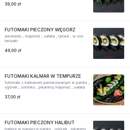
39,00 zł
FUTOMAKI PIECZONY WĘGORZ
awokado , majonez , sałata , tykwa , w sos
teriyaki
49,00 zł
FUTOMAKI KALMAR W TEMPURZE
futomaki z kalmarem panierowanym w panko ,
ogórek , oshinko , pikantny majonez , sałata
37,00 zł
FUTOMAKI PIECZONY HALIBUT
halibut w panierce panko , ogórek , pikantny