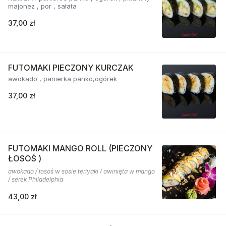
majonez , por , sałata
37,00 zł
FUTOMAKI PIECZONY KURCZAK
awokado , panierka panko,ogórek
37,00 zł
FUTOMAKI MANGO ROLL (PIECZONY
ŁOSOŚ )
awokado / łosoś w sosie teriyaki / owinięta w mango
/ serek Philadelphia
43,00 zł