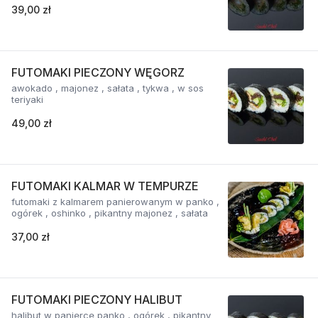
39,00 zł
FUTOMAKI PIECZONY WĘGORZ
awokado , majonez , sałata , tykwa , w sos
teriyaki
49,00 zł
FUTOMAKI KALMAR W TEMPURZE
futomaki z kalmarem panierowanym w panko ,
ogórek , oshinko , pikantny majonez , sałata
37,00 zł
FUTOMAKI PIECZONY HALIBUT
halibut w panierce panko , ogórek , pikantny