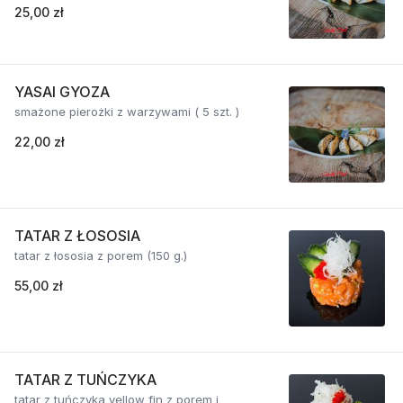
25,00 zł
YASAI GYOZA
smażone pierożki z warzywami ( 5 szt. )
22,00 zł
TATAR Z ŁOSOSIA
tatar z łososia z porem (150 g.)
55,00 zł
TATAR Z TUŃCZYKA
tatar z tuńczyka yellow fin z porem i