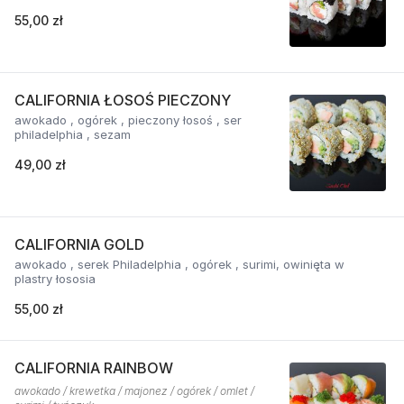
55,00 zł
CALIFORNIA ŁOSOŚ PIECZONY
awokado , ogórek , pieczony łosoś , ser
philadelphia , sezam
49,00 zł
CALIFORNIA GOLD
awokado , serek Philadelphia , ogórek , surimi, owinięta w
plastry łososia
55,00 zł
CALIFORNIA RAINBOW
awokado / krewetka / majonez / ogórek / omlet /