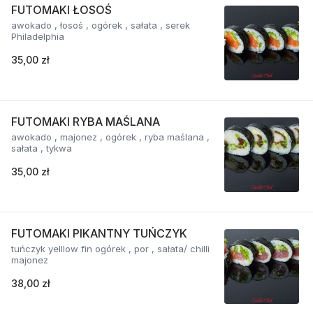
FUTOMAKI ŁOSOŚ
awokado , łosoś , ogórek , sałata , serek
Philadelphia
35,00 zł
FUTOMAKI RYBA MAŚLANA
awokado , majonez , ogórek , ryba maślana ,
sałata , tykwa
35,00 zł
FUTOMAKI PIKANTNY TUŃCZYK
tuńczyk yelllow fin ogórek , por , sałata/ chilli
majonez
38,00 zł