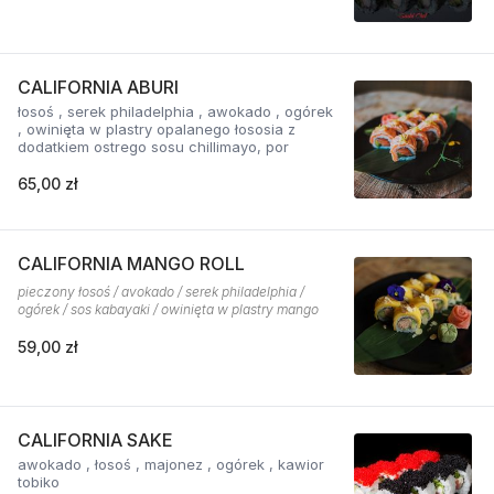
CALIFORNIA ABURI
łosoś , serek philadelphia , awokado , ogórek
, owinięta w plastry opalanego łososia z
dodatkiem ostrego sosu chillimayo, por
65,00 zł
CALIFORNIA MANGO ROLL
pieczony łosoś / avokado / serek philadelphia /
ogórek / sos kabayaki / owinięta w plastry mango
59,00 zł
CALIFORNIA SAKE
awokado , łosoś , majonez , ogórek , kawior
tobiko