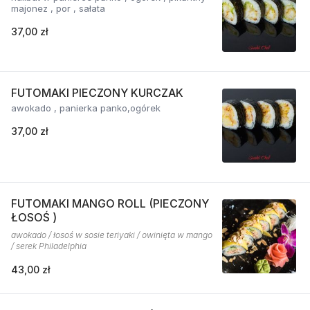
majonez , por , sałata
37,00 zł
FUTOMAKI PIECZONY KURCZAK
awokado , panierka panko,ogórek
37,00 zł
FUTOMAKI MANGO ROLL (PIECZONY
ŁOSOŚ )
awokado / łosoś w sosie teriyaki / owinięta w mango
/ serek Philadelphia
43,00 zł