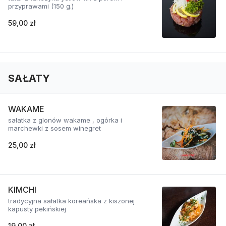
przyprawami (150 g.)
59,00 zł
SAŁATY
WAKAME
sałatka z glonów wakame , ogórka i
marchewki z sosem winegret
25,00 zł
KIMCHI
tradycyjna sałatka koreańska z kiszonej
kapusty pekińskiej
19,00 zł