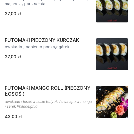
majonez , por , sałata
37,00 zł
FUTOMAKI PIECZONY KURCZAK
awokado , panierka panko,ogórek
37,00 zł
FUTOMAKI MANGO ROLL (PIECZONY
ŁOSOŚ )
awokado / łosoś w sosie teriyaki / owinięta w mango
/ serek Philadelphia
43,00 zł