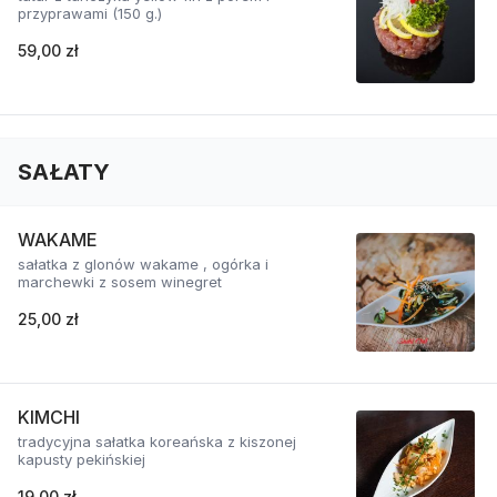
przyprawami (150 g.)
59,00 zł
SAŁATY
WAKAME
sałatka z glonów wakame , ogórka i
marchewki z sosem winegret
25,00 zł
KIMCHI
tradycyjna sałatka koreańska z kiszonej
kapusty pekińskiej
19,00 zł