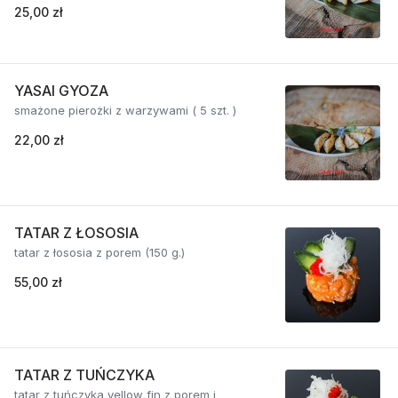
25,00 zł
YASAI GYOZA
smażone pierożki z warzywami ( 5 szt. )
22,00 zł
TATAR Z ŁOSOSIA
tatar z łososia z porem (150 g.)
55,00 zł
TATAR Z TUŃCZYKA
tatar z tuńczyka yellow fin z porem i