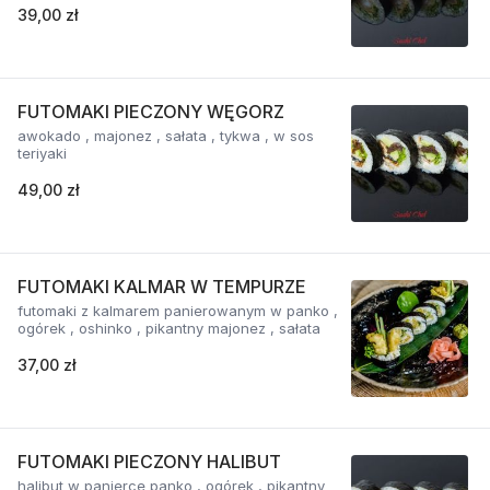
39,00 zł
FUTOMAKI PIECZONY WĘGORZ
awokado , majonez , sałata , tykwa , w sos
teriyaki
49,00 zł
FUTOMAKI KALMAR W TEMPURZE
futomaki z kalmarem panierowanym w panko ,
ogórek , oshinko , pikantny majonez , sałata
37,00 zł
FUTOMAKI PIECZONY HALIBUT
halibut w panierce panko , ogórek , pikantny