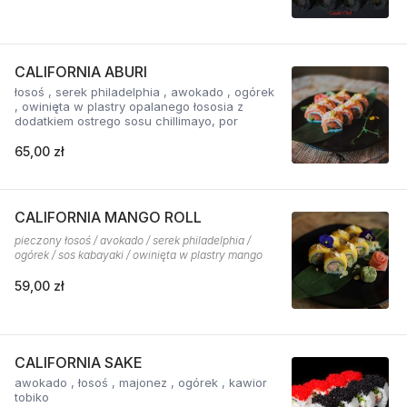
CALIFORNIA ABURI
łosoś , serek philadelphia , awokado , ogórek
, owinięta w plastry opalanego łososia z
dodatkiem ostrego sosu chillimayo, por
65,00 zł
CALIFORNIA MANGO ROLL
pieczony łosoś / avokado / serek philadelphia /
ogórek / sos kabayaki / owinięta w plastry mango
59,00 zł
CALIFORNIA SAKE
awokado , łosoś , majonez , ogórek , kawior
tobiko