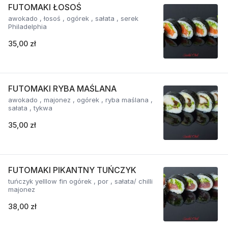
FUTOMAKI ŁOSOŚ
awokado , łosoś , ogórek , sałata , serek
Philadelphia
35,00 zł
FUTOMAKI RYBA MAŚLANA
awokado , majonez , ogórek , ryba maślana ,
sałata , tykwa
35,00 zł
FUTOMAKI PIKANTNY TUŃCZYK
tuńczyk yelllow fin ogórek , por , sałata/ chilli
majonez
38,00 zł