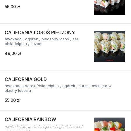
55,00 zł
CALIFORNIA ŁOSOŚ PIECZONY
awokado , ogórek , pieczony łosoś , ser
philadelphia , sezam
49,00 zł
CALIFORNIA GOLD
awokado , serek Philadelphia , ogórek , surimi, owinięta w
plastry łososia
55,00 zł
CALIFORNIA RAINBOW
awokado / krewetka / majonez / ogórek / omlet /