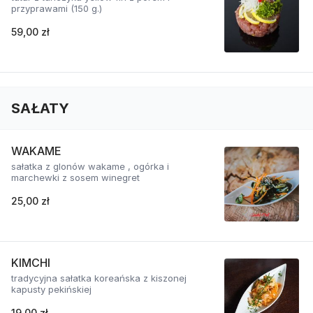
przyprawami (150 g.)
59,00 zł
SAŁATY
WAKAME
sałatka z glonów wakame , ogórka i
marchewki z sosem winegret
25,00 zł
KIMCHI
tradycyjna sałatka koreańska z kiszonej
kapusty pekińskiej
19,00 zł