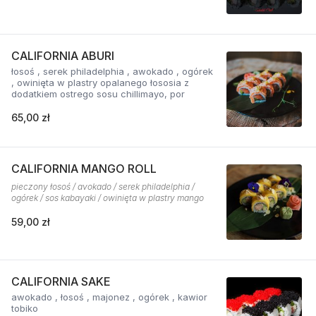
CALIFORNIA ABURI
łosoś , serek philadelphia , awokado , ogórek
, owinięta w plastry opalanego łososia z
dodatkiem ostrego sosu chillimayo, por
65,00 zł
CALIFORNIA MANGO ROLL
pieczony łosoś / avokado / serek philadelphia /
ogórek / sos kabayaki / owinięta w plastry mango
59,00 zł
CALIFORNIA SAKE
awokado , łosoś , majonez , ogórek , kawior
tobiko