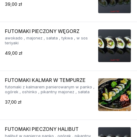
39,00 zł
FUTOMAKI PIECZONY WĘGORZ
awokado , majonez , sałata , tykwa , w sos
teriyaki
49,00 zł
FUTOMAKI KALMAR W TEMPURZE
futomaki z kalmarem panierowanym w panko ,
ogórek , oshinko , pikantny majonez , sałata
37,00 zł
FUTOMAKI PIECZONY HALIBUT
halibut w panierce panko , ogórek , pikantny