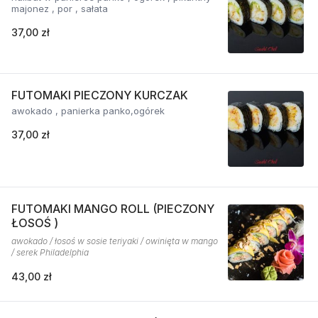
majonez , por , sałata
37,00 zł
FUTOMAKI PIECZONY KURCZAK
awokado , panierka panko,ogórek
37,00 zł
FUTOMAKI MANGO ROLL (PIECZONY
ŁOSOŚ )
awokado / łosoś w sosie teriyaki / owinięta w mango
/ serek Philadelphia
43,00 zł