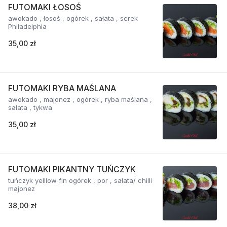
FUTOMAKI ŁOSOŚ
awokado , łosoś , ogórek , sałata , serek
Philadelphia
35,00 zł
FUTOMAKI RYBA MAŚLANA
awokado , majonez , ogórek , ryba maślana ,
sałata , tykwa
35,00 zł
FUTOMAKI PIKANTNY TUŃCZYK
tuńczyk yelllow fin ogórek , por , sałata/ chilli
majonez
38,00 zł