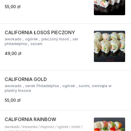
55,00 zł
CALIFORNIA ŁOSOŚ PIECZONY
awokado , ogórek , pieczony łosoś , ser
philadelphia , sezam
49,00 zł
CALIFORNIA GOLD
awokado , serek Philadelphia , ogórek , surimi, owinięta w
plastry łososia
55,00 zł
CALIFORNIA RAINBOW
awokado / krewetka / majonez / ogórek / omlet /