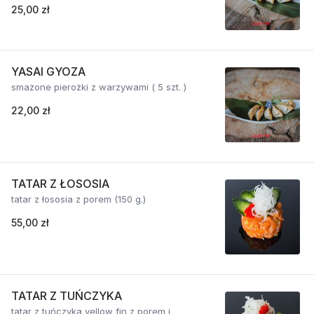
25,00 zł
YASAI GYOZA
smażone pierożki z warzywami ( 5 szt. )
22,00 zł
TATAR Z ŁOSOSIA
tatar z łososia z porem (150 g.)
55,00 zł
TATAR Z TUŃCZYKA
tatar z tuńczyka yellow fin z porem i