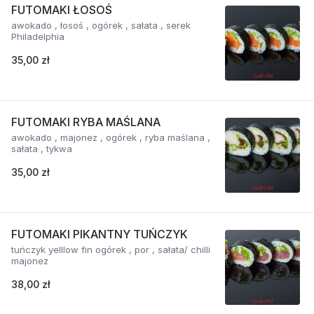
FUTOMAKI ŁOSOŚ
awokado , łosoś , ogórek , sałata , serek
Philadelphia
35,00 zł
FUTOMAKI RYBA MAŚLANA
awokado , majonez , ogórek , ryba maślana ,
sałata , tykwa
35,00 zł
FUTOMAKI PIKANTNY TUŃCZYK
tuńczyk yelllow fin ogórek , por , sałata/ chilli
majonez
38,00 zł