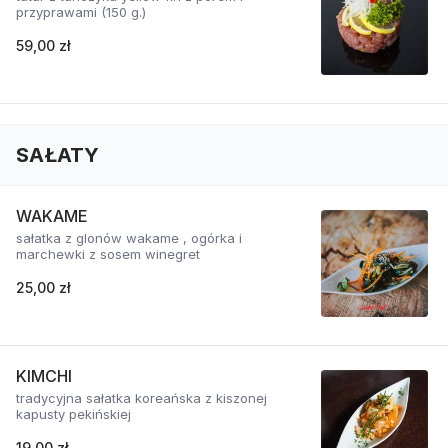
przyprawami (150 g.)
59,00 zł
SAŁATY
WAKAME
sałatka z glonów wakame , ogórka i
marchewki z sosem winegret
25,00 zł
KIMCHI
tradycyjna sałatka koreańska z kiszonej
kapusty pekińskiej
19,00 zł