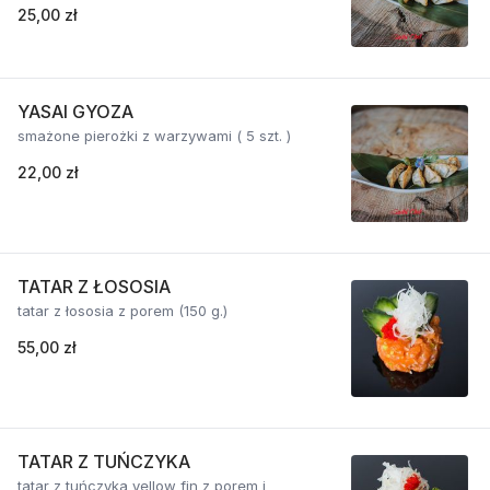
25,00 zł
YASAI GYOZA
smażone pierożki z warzywami ( 5 szt. )
22,00 zł
TATAR Z ŁOSOSIA
tatar z łososia z porem (150 g.)
55,00 zł
TATAR Z TUŃCZYKA
tatar z tuńczyka yellow fin z porem i