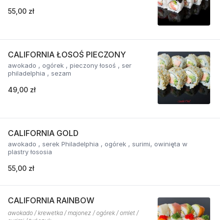
55,00 zł
CALIFORNIA ŁOSOŚ PIECZONY
awokado , ogórek , pieczony łosoś , ser
philadelphia , sezam
49,00 zł
CALIFORNIA GOLD
awokado , serek Philadelphia , ogórek , surimi, owinięta w
plastry łososia
55,00 zł
CALIFORNIA RAINBOW
awokado / krewetka / majonez / ogórek / omlet /