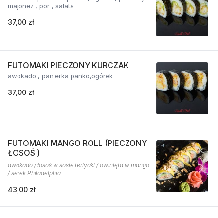
majonez , por , sałata
37,00 zł
FUTOMAKI PIECZONY KURCZAK
awokado , panierka panko,ogórek
37,00 zł
FUTOMAKI MANGO ROLL (PIECZONY
ŁOSOŚ )
awokado / łosoś w sosie teriyaki / owinięta w mango
/ serek Philadelphia
43,00 zł