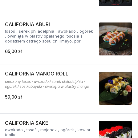
CALIFORNIA ABURI
łosoś , serek philadelphia , awokado , ogórek
, owinięta w plastry opalanego łososia z
dodatkiem ostrego sosu chillimayo, por
65,00 zł
CALIFORNIA MANGO ROLL
pieczony łosoś / avokado / serek philadelphia /
ogórek / sos kabayaki / owinięta w plastry mango
59,00 zł
CALIFORNIA SAKE
awokado , łosoś , majonez , ogórek , kawior
tobiko