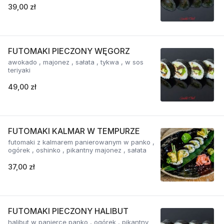
39,00 zł
FUTOMAKI PIECZONY WĘGORZ
awokado , majonez , sałata , tykwa , w sos
teriyaki
49,00 zł
FUTOMAKI KALMAR W TEMPURZE
futomaki z kalmarem panierowanym w panko ,
ogórek , oshinko , pikantny majonez , sałata
37,00 zł
FUTOMAKI PIECZONY HALIBUT
halibut w panierce panko , ogórek , pikantny