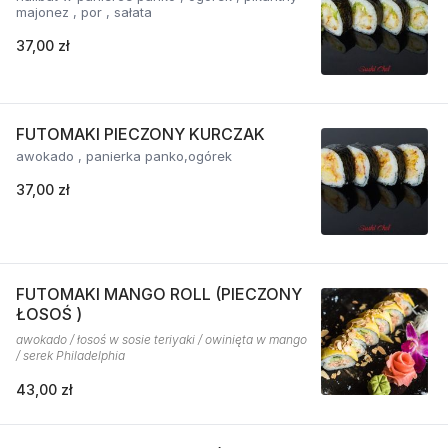
majonez , por , sałata
37,00 zł
FUTOMAKI PIECZONY KURCZAK
awokado , panierka panko,ogórek
37,00 zł
FUTOMAKI MANGO ROLL (PIECZONY
ŁOSOŚ )
awokado / łosoś w sosie teriyaki / owinięta w mango
/ serek Philadelphia
43,00 zł