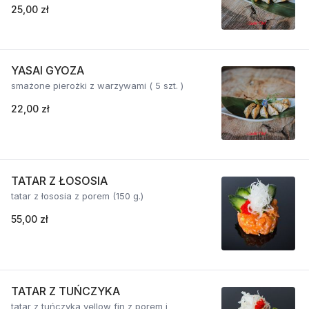
25,00 zł
YASAI GYOZA
smażone pierożki z warzywami ( 5 szt. )
22,00 zł
TATAR Z ŁOSOSIA
tatar z łososia z porem (150 g.)
55,00 zł
TATAR Z TUŃCZYKA
tatar z tuńczyka yellow fin z porem i