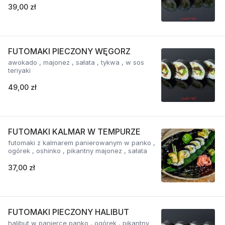
39,00 zł
FUTOMAKI PIECZONY WĘGORZ
awokado , majonez , sałata , tykwa , w sos
teriyaki
49,00 zł
FUTOMAKI KALMAR W TEMPURZE
futomaki z kalmarem panierowanym w panko ,
ogórek , oshinko , pikantny majonez , sałata
37,00 zł
FUTOMAKI PIECZONY HALIBUT
halibut w panierce panko , ogórek , pikantny