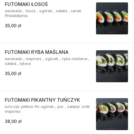
FUTOMAKI ŁOSOŚ
awokado , łosoś , ogórek , sałata , serek
Philadelphia
35,00 zł
FUTOMAKI RYBA MAŚLANA
awokado , majonez , ogórek , ryba maślana ,
sałata , tykwa
35,00 zł
FUTOMAKI PIKANTNY TUŃCZYK
tuńczyk yelllow fin ogórek , por , sałata/ chilli
majonez
38,00 zł