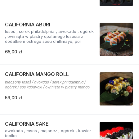
CALIFORNIA ABURI
łosoś , serek philadelphia , awokado , ogórek
, owinięta w plastry opalanego łososia z
dodatkiem ostrego sosu chillimayo, por
65,00 zł
CALIFORNIA MANGO ROLL
pieczony łosoś / avokado / serek philadelphia /
ogórek / sos kabayaki / owinięta w plastry mango
59,00 zł
CALIFORNIA SAKE
awokado , łosoś , majonez , ogórek , kawior
tobiko