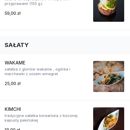
przyprawami (150 g.)
59,00 zł
SAŁATY
WAKAME
sałatka z glonów wakame , ogórka i
marchewki z sosem winegret
25,00 zł
KIMCHI
tradycyjna sałatka koreańska z kiszonej
kapusty pekińskiej
19,00 zł