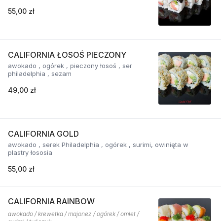
55,00 zł
CALIFORNIA ŁOSOŚ PIECZONY
awokado , ogórek , pieczony łosoś , ser
philadelphia , sezam
49,00 zł
CALIFORNIA GOLD
awokado , serek Philadelphia , ogórek , surimi, owinięta w
plastry łososia
55,00 zł
CALIFORNIA RAINBOW
awokado / krewetka / majonez / ogórek / omlet /