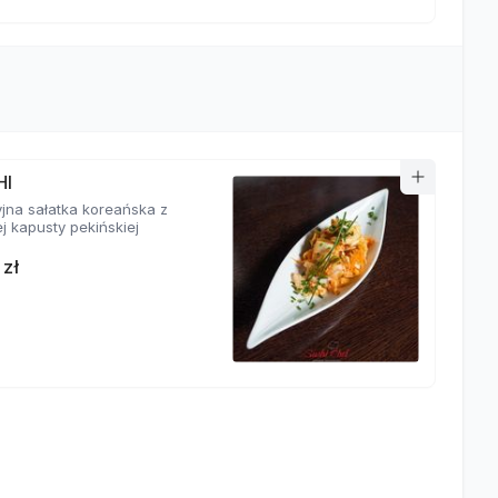
HI
yjna sałatka koreańska z
j kapusty pekińskiej
 zł