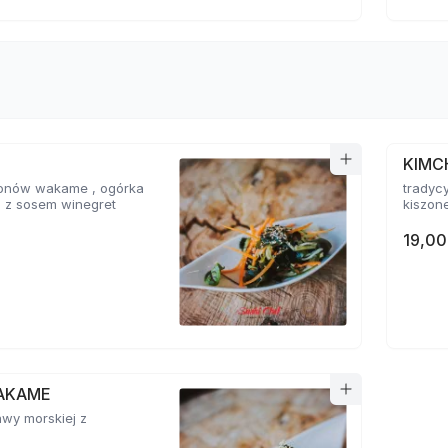
KIMC
glonów wakame , ogórka
tradyc
i z sosem winegret
kiszone
19,00
AKAME
awy morskiej z