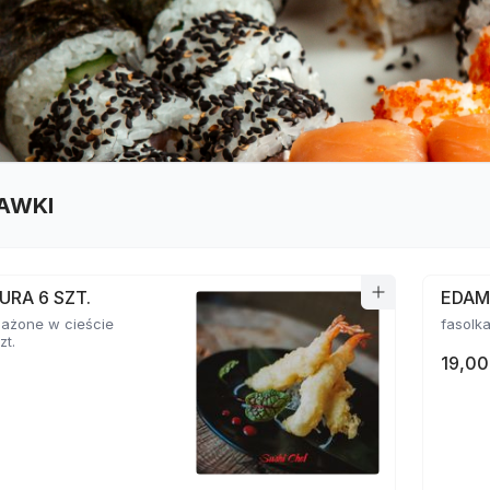
AWKI
URA 6 SZT.
EDA
mażone w cieście
zt.
19,00