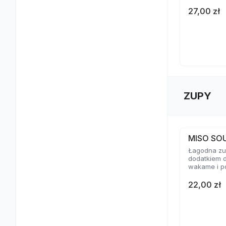
27,00 zł
ZUPY
MISO SO
Łagodna zup
dodatkiem d
wakame i p
22,00 zł