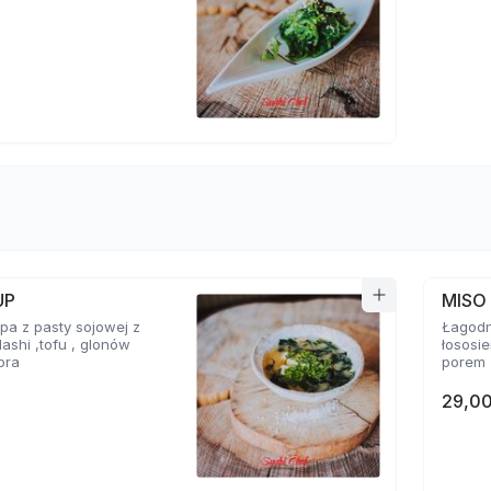
UP
MISO
a z pasty sojowej z
Łagodn
ashi ,tofu , glonów
łososi
ora
porem
29,00