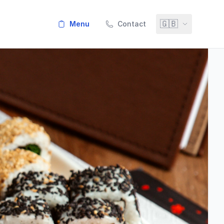
🇬🇧
menu
Contact