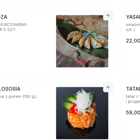
OZA
YASA
 KURCZAKIEM I
smażon
 5 SZT .
szt. )
22,00
ŁOSOSIA
TATA
sia z porem (150 g.)
tatar z
59,00