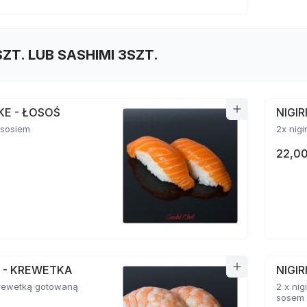
SZT. LUB SASHIMI 3SZT.
AKE - ŁOSOŚ
NIGI
łososiem
2x nigi
22,00
BI - KREWETKA
NIGIR
 krewetką gotowaną
2 x ni
sosem 