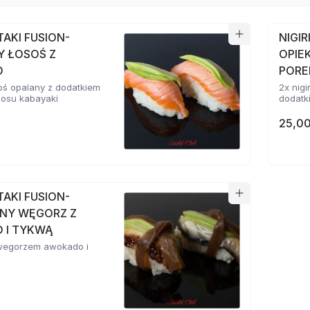
ATAKI FUSION-
NIGIR
Y ŁOSOŚ Z
OPIE
O
POR
osoś opalany z dodatkiem
2x nigi
sosu kabayaki
dodatki
25,00
ATAKI FUSION-
NY WĘGORZ Z
 I TYKWĄ
z wegorzem awokado i