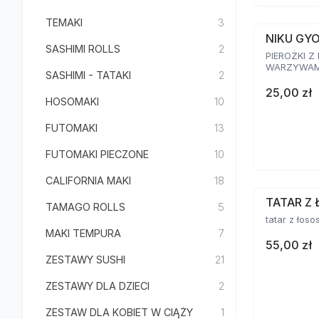
TEMAKI
3
NIKU GY
SASHIMI ROLLS
2
PIEROŻKI Z
WARZYWAMI
SASHIMI - TATAKI
2
25,00 zł
HOSOMAKI
10
FUTOMAKI
13
FUTOMAKI PIECZONE
10
CALIFORNIA MAKI
18
TATAR Z 
TAMAGO ROLLS
5
tatar z łoso
MAKI TEMPURA
7
55,00 zł
ZESTAWY SUSHI
21
ZESTAWY DLA DZIECI
2
ZESTAW DLA KOBIET W CIĄŻY
1