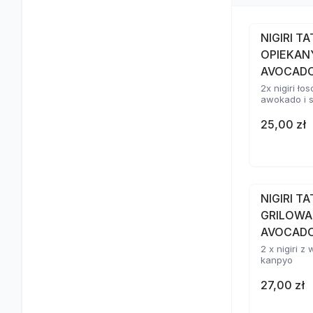
NIGIRI T
OPIEKAN
AVOCAD
2x nigiri ł
awokado i 
25,00 zł
NIGIRI T
GRILOWA
AVOCADO
2 x nigiri 
kanpyo
27,00 zł