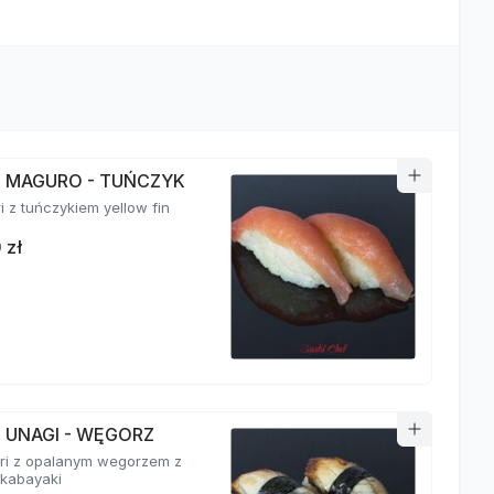
RI MAGURO - TUŃCZYK
ri z tuńczykiem yellow fin
 zł
I UNAGI - WĘGORZ
giri z opalanym wegorzem z
kabayaki