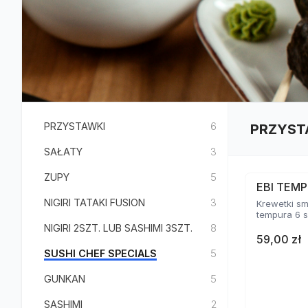
PRZYSTAWKI
6
PRZYST
SAŁATY
3
ZUPY
5
EBI TEMP
NIGIRI TATAKI FUSION
3
Krewetki s
tempura 6 s
NIGIRI 2SZT. LUB SASHIMI 3SZT.
8
59,00 zł
SUSHI CHEF SPECIALS
5
GUNKAN
5
SASHIMI
2