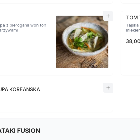
N
TOM 
pa z pierogami won ton
Tajska 
 warzywami
mlekie
38,00
ZUPA KOREANSKA
TATAKI FUSION