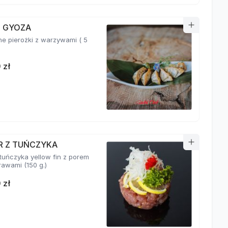
I GYOZA
e pierożki z warzywami ( 5
 zł
R Z TUŃCZYKA
 tuńczyka yellow fin z porem
i przyprawami (150 g.)
 zł