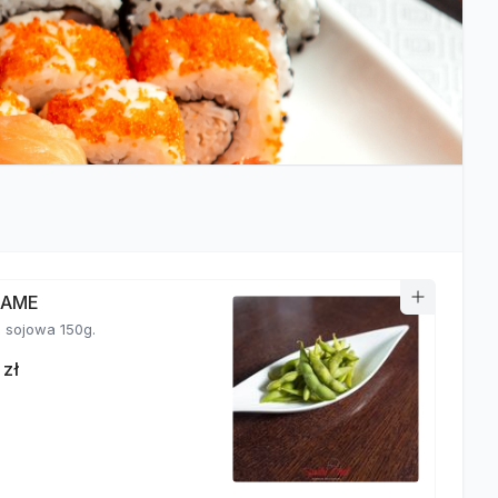
MAME
fasolka sojowa 150g.
 zł