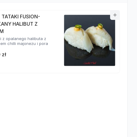
I TATAKI FUSION-
KANY HALIBUT Z
EM
ri z opalanego halibuta z
em chilli majonezu i pora
 zł