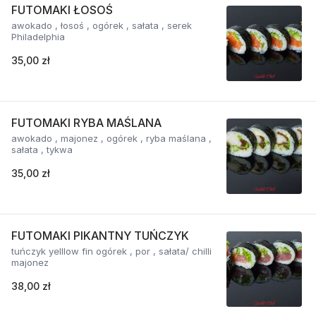
FUTOMAKI ŁOSOŚ
awokado , łosoś , ogórek , sałata , serek
Philadelphia
35,00 zł
FUTOMAKI RYBA MAŚLANA
awokado , majonez , ogórek , ryba maślana ,
sałata , tykwa
35,00 zł
FUTOMAKI PIKANTNY TUŃCZYK
tuńczyk yelllow fin ogórek , por , sałata/ chilli
majonez
38,00 zł