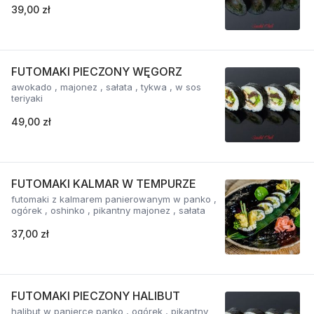
39,00 zł
FUTOMAKI PIECZONY WĘGORZ
awokado , majonez , sałata , tykwa , w sos
teriyaki
49,00 zł
FUTOMAKI KALMAR W TEMPURZE
futomaki z kalmarem panierowanym w panko ,
ogórek , oshinko , pikantny majonez , sałata
37,00 zł
FUTOMAKI PIECZONY HALIBUT
halibut w panierce panko , ogórek , pikantny