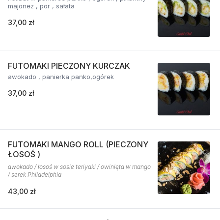
majonez , por , sałata
37,00 zł
FUTOMAKI PIECZONY KURCZAK
awokado , panierka panko,ogórek
37,00 zł
FUTOMAKI MANGO ROLL (PIECZONY
ŁOSOŚ )
awokado / łosoś w sosie teriyaki / owinięta w mango
/ serek Philadelphia
43,00 zł