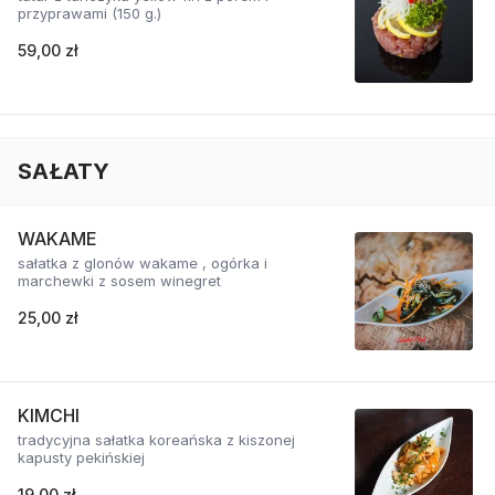
przyprawami (150 g.)
59,00 zł
SAŁATY
WAKAME
sałatka z glonów wakame , ogórka i
marchewki z sosem winegret
25,00 zł
KIMCHI
tradycyjna sałatka koreańska z kiszonej
kapusty pekińskiej
19,00 zł