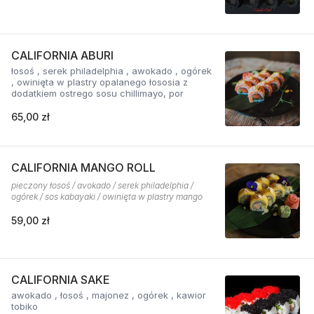
CALIFORNIA ABURI
łosoś , serek philadelphia , awokado , ogórek
, owinięta w plastry opalanego łososia z
dodatkiem ostrego sosu chillimayo, por
65,00 zł
CALIFORNIA MANGO ROLL
pieczony łosoś / avokado / serek philadelphia /
ogórek / sos kabayaki / owinięta w plastry mango
59,00 zł
CALIFORNIA SAKE
awokado , łosoś , majonez , ogórek , kawior
tobiko