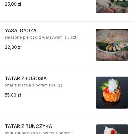
25,00 zł
YASAI GYOZA
smażone pierożki z warzywami ( 5 szt. )
22,00 zł
TATAR Z ŁOSOSIA
tatar z łososia z porem (150 g.)
55,00 zł
TATAR Z TUŃCZYKA
tatar z tuńczyka yellow fin z porem i