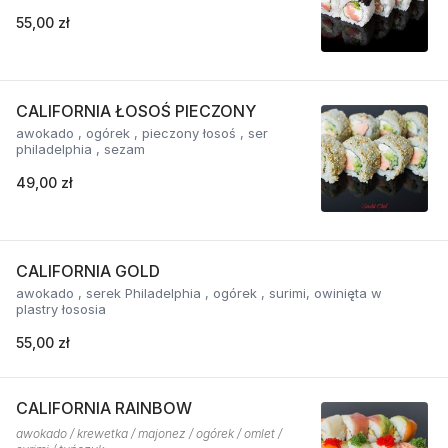
55,00 zł
CALIFORNIA ŁOSOŚ PIECZONY
awokado , ogórek , pieczony łosoś , ser
philadelphia , sezam
49,00 zł
CALIFORNIA GOLD
awokado , serek Philadelphia , ogórek , surimi, owinięta w
plastry łososia
55,00 zł
CALIFORNIA RAINBOW
awokado / krewetka / majonez / ogórek / omlet /