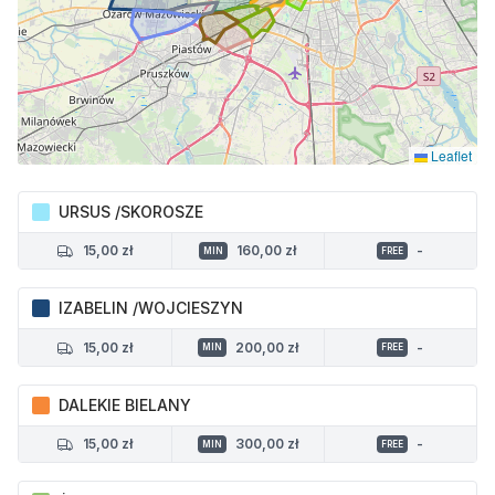
Leaflet
URSUS /SKOROSZE
15,00 zł
160,00 zł
-
MIN
FREE
IZABELIN /WOJCIESZYN
15,00 zł
200,00 zł
-
MIN
FREE
DALEKIE BIELANY
15,00 zł
300,00 zł
-
MIN
FREE