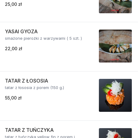
25,00 zł
YASAI GYOZA
smażone pierożki z warzywami ( 5 szt. )
22,00 zł
TATAR Z ŁOSOSIA
tatar z łososia z porem (150 g.)
55,00 zł
TATAR Z TUŃCZYKA
tatar z tuńczyka yellow fin z porem i