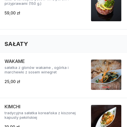
przyprawami (150 g.)
59,00 zł
SAŁATY
WAKAME
sałatka z glonów wakame , ogórka i
marchewki z sosem winegret
25,00 zł
KIMCHI
tradycyjna sałatka koreańska z kiszonej
kapusty pekińskiej
19,00 zł