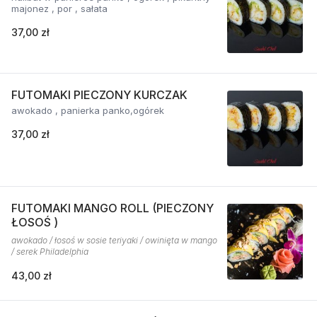
majonez , por , sałata
37,00 zł
FUTOMAKI PIECZONY KURCZAK
awokado , panierka panko,ogórek
37,00 zł
FUTOMAKI MANGO ROLL (PIECZONY
ŁOSOŚ )
awokado / łosoś w sosie teriyaki / owinięta w mango
/ serek Philadelphia
43,00 zł