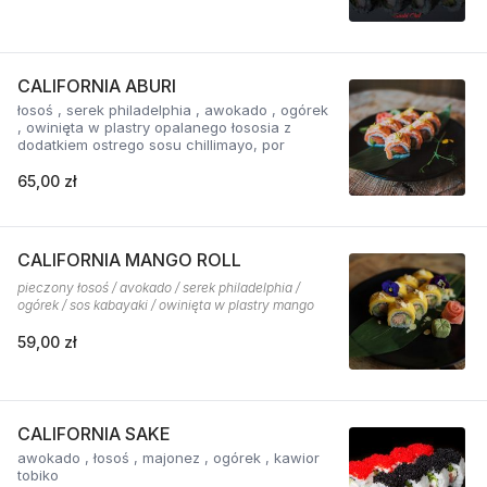
CALIFORNIA ABURI
łosoś , serek philadelphia , awokado , ogórek
, owinięta w plastry opalanego łososia z
dodatkiem ostrego sosu chillimayo, por
65,00 zł
CALIFORNIA MANGO ROLL
pieczony łosoś / avokado / serek philadelphia /
ogórek / sos kabayaki / owinięta w plastry mango
59,00 zł
CALIFORNIA SAKE
awokado , łosoś , majonez , ogórek , kawior
tobiko