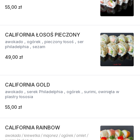
55,00 zł
CALIFORNIA ŁOSOŚ PIECZONY
awokado , ogórek , pieczony łosoś , ser
philadelphia , sezam
49,00 zł
CALIFORNIA GOLD
awokado , serek Philadelphia , ogórek , surimi, owinięta w
plastry łososia
55,00 zł
CALIFORNIA RAINBOW
awokado / krewetka / majonez / ogórek / omlet /