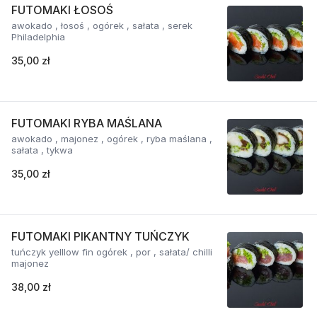
FUTOMAKI ŁOSOŚ
awokado , łosoś , ogórek , sałata , serek
Philadelphia
35,00 zł
FUTOMAKI RYBA MAŚLANA
awokado , majonez , ogórek , ryba maślana ,
sałata , tykwa
35,00 zł
FUTOMAKI PIKANTNY TUŃCZYK
tuńczyk yelllow fin ogórek , por , sałata/ chilli
majonez
38,00 zł