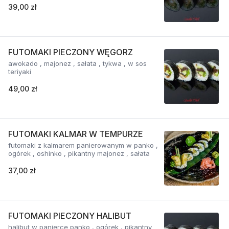
39,00 zł
FUTOMAKI PIECZONY WĘGORZ
awokado , majonez , sałata , tykwa , w sos
teriyaki
49,00 zł
FUTOMAKI KALMAR W TEMPURZE
futomaki z kalmarem panierowanym w panko ,
ogórek , oshinko , pikantny majonez , sałata
37,00 zł
FUTOMAKI PIECZONY HALIBUT
halibut w panierce panko , ogórek , pikantny