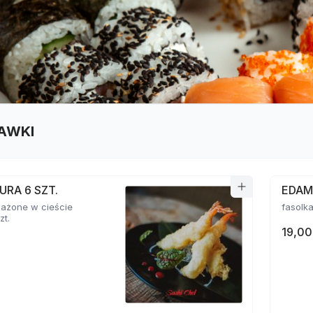
AWKI
URA 6 SZT.
EDA
mażone w cieście
zt.
19,00