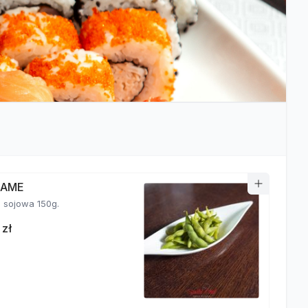
MAME
fasolka sojowa 150g.
 zł