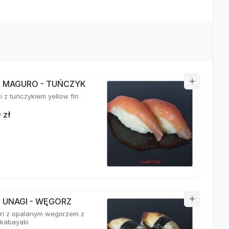
RI MAGURO - TUŃCZYK
ri z tuńczykiem yellow fin
 zł
I UNAGI - WĘGORZ
giri z opalanym wegorzem z
kabayaki