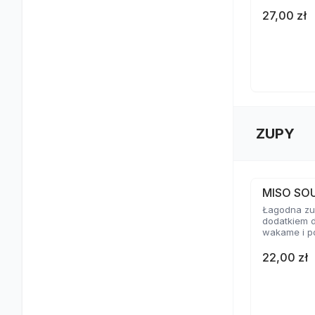
27,00 zł
ZUPY
MISO SO
Łagodna zup
dodatkiem d
wakame i p
22,00 zł