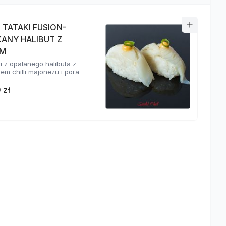
I TATAKI FUSION-
KANY HALIBUT Z
EM
ri z opalanego halibuta z
em chilli majonezu i pora
 zł