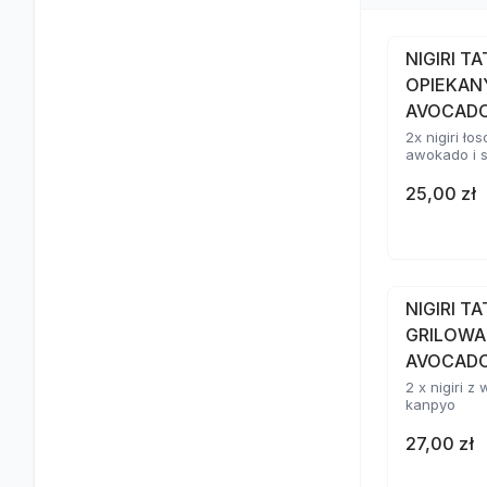
NIGIRI T
OPIEKAN
AVOCAD
2x nigiri ł
awokado i 
25,00 zł
NIGIRI T
GRILOWA
AVOCADO
2 x nigiri 
kanpyo
27,00 zł