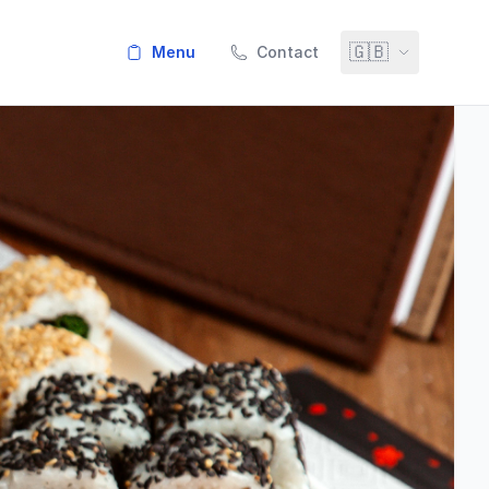
🇬🇧
menu
Contact