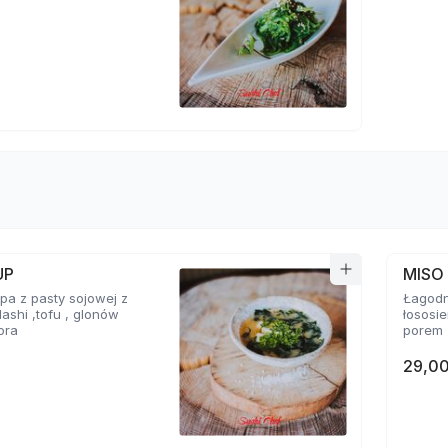
UP
MISO
a z pasty sojowej z
Łagodn
ashi ,tofu , glonów
łososi
ora
porem
29,00