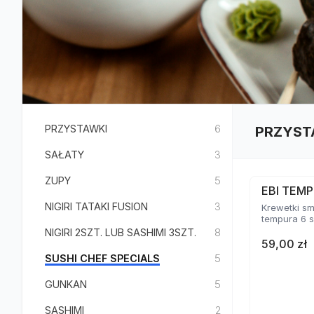
PRZYSTAWKI
6
PRZYST
SAŁATY
3
ZUPY
5
EBI TEMP
NIGIRI TATAKI FUSION
3
Krewetki s
tempura 6 s
NIGIRI 2SZT. LUB SASHIMI 3SZT.
8
59,00 zł
SUSHI CHEF SPECIALS
5
GUNKAN
5
SASHIMI
2