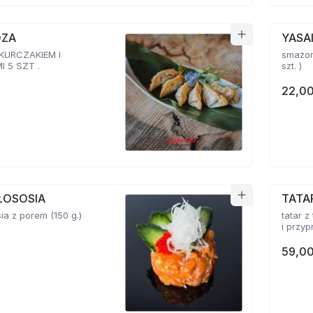
OZA
YASA
 KURCZAKIEM I
smażon
 5 SZT .
szt. )
22,00
ŁOSOSIA
TATA
sia z porem (150 g.)
tatar z
59,00