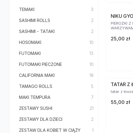
TEMAKI
3
NIKU GY
SASHIMI ROLLS
2
PIEROŻKI Z
WARZYWAMI
SASHIMI - TATAKI
2
25,00 zł
HOSOMAKI
10
FUTOMAKI
13
FUTOMAKI PIECZONE
10
CALIFORNIA MAKI
18
TATAR Z 
TAMAGO ROLLS
5
tatar z łoso
MAKI TEMPURA
7
55,00 zł
ZESTAWY SUSHI
21
ZESTAWY DLA DZIECI
2
ZESTAW DLA KOBIET W CIĄŻY
1