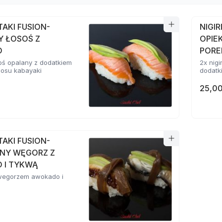
ATAKI FUSION-
NIGIR
Y ŁOSOŚ Z
OPIE
O
POR
osoś opalany z dodatkiem
2x nigi
sosu kabayaki
dodatki
25,00
ATAKI FUSION-
NY WĘGORZ Z
 I TYKWĄ
z wegorzem awokado i