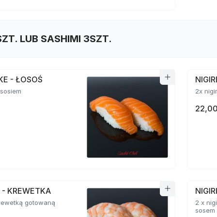
SZT. LUB SASHIMI 3SZT.
AKE - ŁOSOŚ
NIGI
łososiem
2x nigi
22,00
BI - KREWETKA
NIGIR
 krewetką gotowaną
2 x ni
sosem 