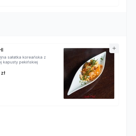
HI
yjna sałatka koreańska z
j kapusty pekińskiej
 zł