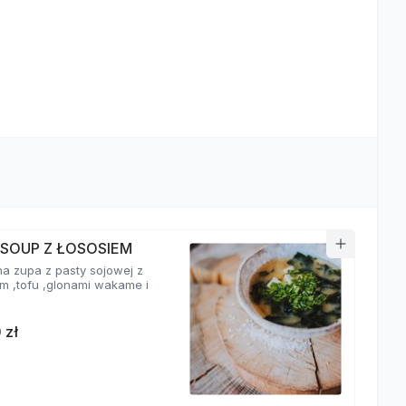
 SOUP Z ŁOSOSIEM
a zupa z pasty sojowej z
em ,tofu ,glonami wakame i
 zł