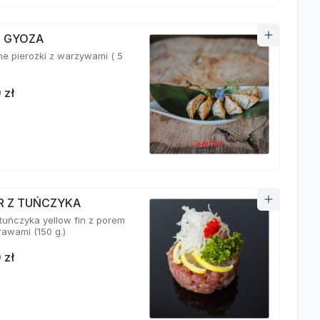
I GYOZA
e pierożki z warzywami ( 5
 zł
R Z TUŃCZYKA
 tuńczyka yellow fin z porem
i przyprawami (150 g.)
 zł