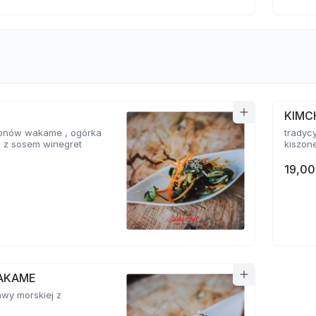
KIMC
glonów wakame , ogórka
tradyc
i z sosem winegret
kiszone
19,00
AKAME
awy morskiej z