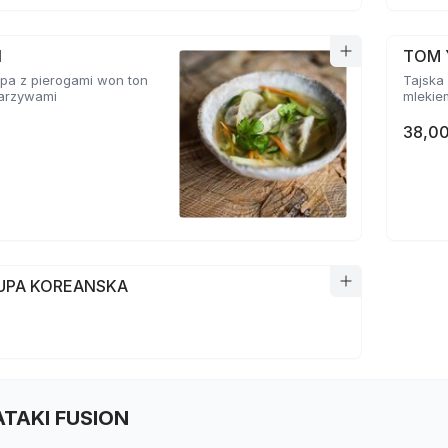
N
TOM 
pa z pierogami won ton
Tajska 
 warzywami
mlekie
38,00
ZUPA KOREANSKA
TATAKI FUSION