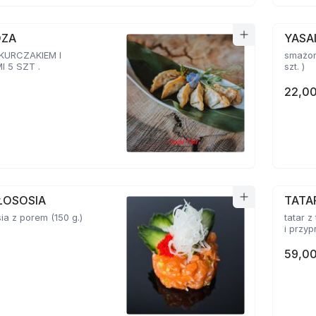
OZA
YASA
 KURCZAKIEM I
smażon
 5 SZT .
szt. )
22,00
ŁOSOSIA
TATA
sia z porem (150 g.)
tatar z
59,00