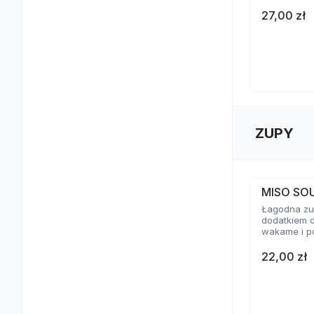
27,00 zł
ZUPY
MISO SO
Łagodna zup
dodatkiem d
wakame i p
22,00 zł