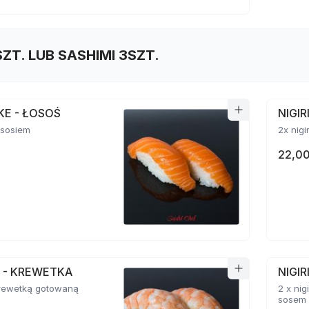
SZT. LUB SASHIMI 3SZT.
AKE - ŁOSOŚ
NIGI
łososiem
2x nigi
22,00
BI - KREWETKA
NIGIR
 krewetką gotowaną
2 x ni
sosem 