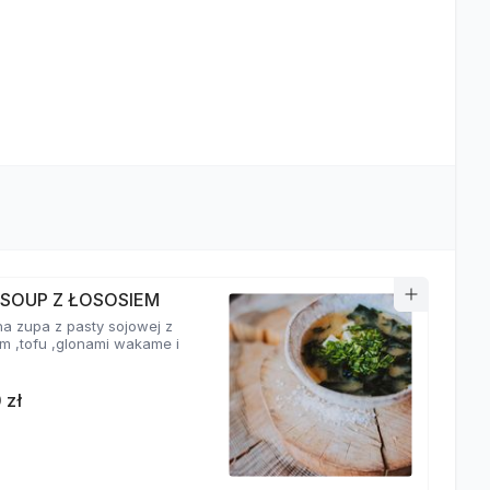
 SOUP Z ŁOSOSIEM
a zupa z pasty sojowej z
em ,tofu ,glonami wakame i
 zł