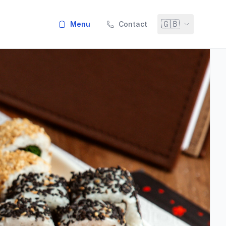
🇬🇧
menu
Contact