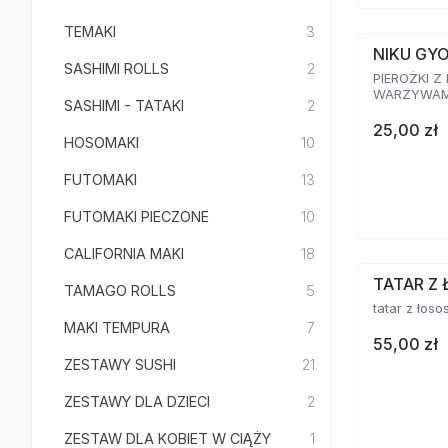
TEMAKI
3
NIKU GY
SASHIMI ROLLS
2
PIEROŻKI Z
WARZYWAMI
SASHIMI - TATAKI
2
25,00 zł
HOSOMAKI
10
FUTOMAKI
13
FUTOMAKI PIECZONE
10
CALIFORNIA MAKI
18
TATAR Z 
TAMAGO ROLLS
5
tatar z łoso
MAKI TEMPURA
7
55,00 zł
ZESTAWY SUSHI
21
ZESTAWY DLA DZIECI
2
ZESTAW DLA KOBIET W CIĄŻY
1