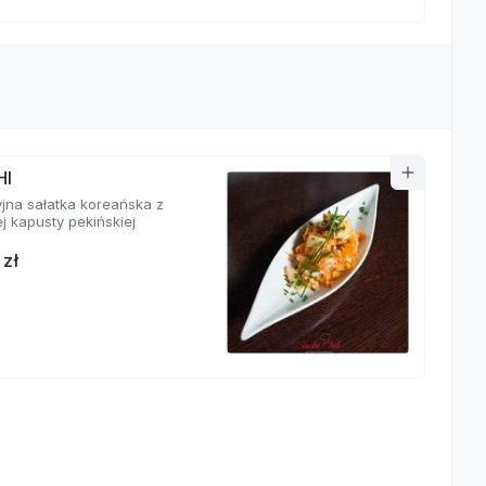
HI
yjna sałatka koreańska z
j kapusty pekińskiej
 zł