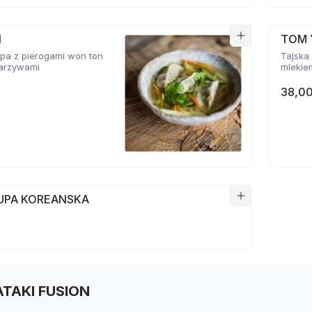
N
TOM 
pa z pierogami won ton
Tajska 
 warzywami
mlekie
38,00
ZUPA KOREANSKA
TATAKI FUSION