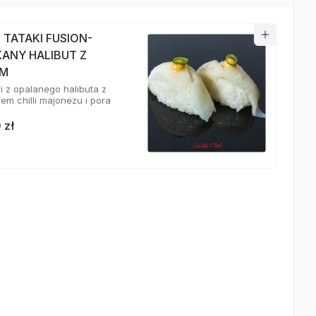
I TATAKI FUSION-
KANY HALIBUT Z
EM
ri z opalanego halibuta z
em chilli majonezu i pora
 zł