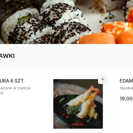
AWKI
URA 6 SZT.
EDA
mażone w cieście
zt.
19,00