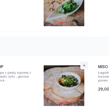
UP
MISO
a z pasty sojowej z
Łagodn
ashi ,tofu , glonów
łososi
ora
porem
29,00