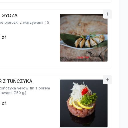
I GYOZA
e pierożki z warzywami ( 5
 zł
R Z TUŃCZYKA
 tuńczyka yellow fin z porem
i przyprawami (150 g.)
 zł