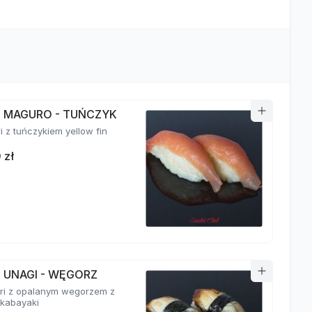
RI MAGURO - TUŃCZYK
ri z tuńczykiem yellow fin
 zł
I UNAGI - WĘGORZ
giri z opalanym wegorzem z
kabayaki