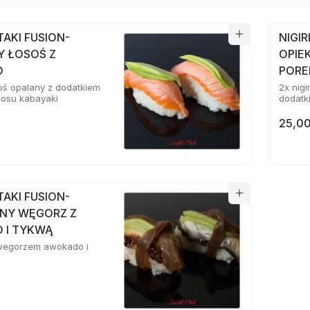
ATAKI FUSION-
NIGIR
Y ŁOSOŚ Z
OPIE
O
POR
osoś opalany z dodatkiem
2x nigi
sosu kabayaki
dodatki
25,00
ATAKI FUSION-
NY WĘGORZ Z
 I TYKWĄ
z wegorzem awokado i