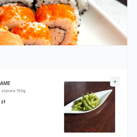
MAME
fasolka sojowa 150g.
 zł