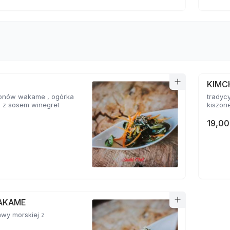
KIMC
glonów wakame , ogórka
tradyc
i z sosem winegret
kiszone
19,00
AKAME
awy morskiej z