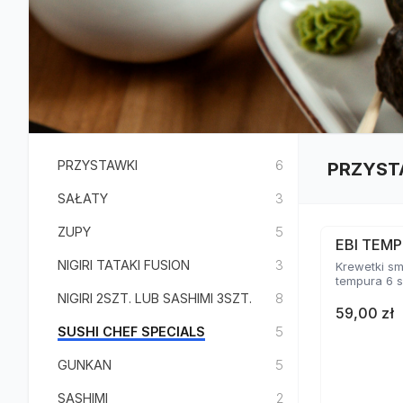
PRZYSTAWKI
6
PRZYST
SAŁATY
3
ZUPY
5
EBI TEMP
NIGIRI TATAKI FUSION
3
Krewetki s
tempura 6 s
NIGIRI 2SZT. LUB SASHIMI 3SZT.
8
59,00 zł
SUSHI CHEF SPECIALS
5
GUNKAN
5
SASHIMI
2