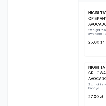
NIGIRI T
OPIEKAN
AVOCAD
2x nigiri ł
awokado i 
25,00 zł
NIGIRI T
GRILOWA
AVOCADO
2 x nigiri 
kanpyo
27,00 zł