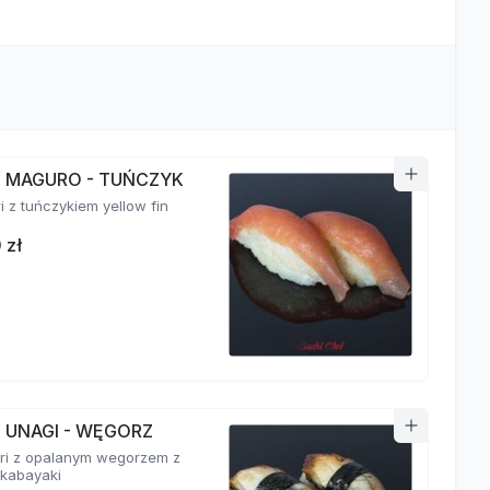
RI MAGURO - TUŃCZYK
ri z tuńczykiem yellow fin
 zł
I UNAGI - WĘGORZ
giri z opalanym wegorzem z
kabayaki