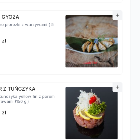
I GYOZA
e pierożki z warzywami ( 5
 zł
R Z TUŃCZYKA
 tuńczyka yellow fin z porem
i przyprawami (150 g.)
 zł