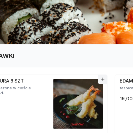
AWKI
URA 6 SZT.
EDA
mażone w cieście
zt.
19,00