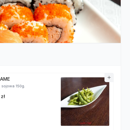
MAME
fasolka sojowa 150g.
 zł