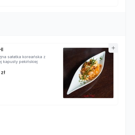
HI
yjna sałatka koreańska z
j kapusty pekińskiej
 zł