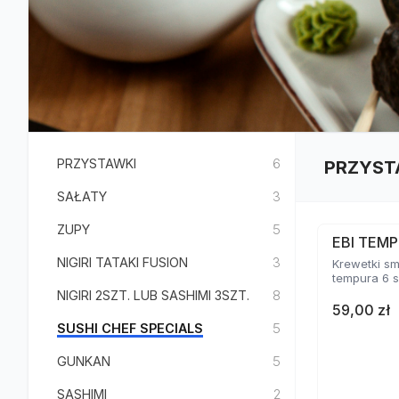
PRZYSTAWKI
6
PRZYST
SAŁATY
3
ZUPY
5
EBI TEMP
NIGIRI TATAKI FUSION
3
Krewetki s
tempura 6 s
NIGIRI 2SZT. LUB SASHIMI 3SZT.
8
59,00 zł
SUSHI CHEF SPECIALS
5
GUNKAN
5
SASHIMI
2