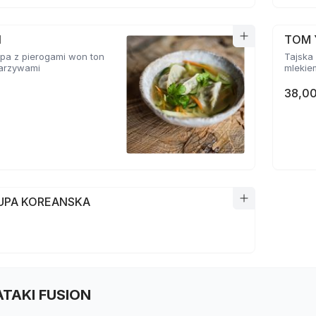
N
TOM 
pa z pierogami won ton
Tajska 
 warzywami
mlekie
38,00
ZUPA KOREANSKA
TATAKI FUSION