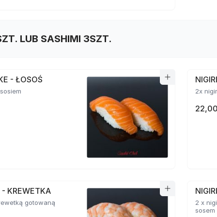
SZT. LUB SASHIMI 3SZT.
AKE - ŁOSOŚ
NIGI
łososiem
2x nigi
22,00
BI - KREWETKA
NIGIR
 krewetką gotowaną
2 x ni
sosem 