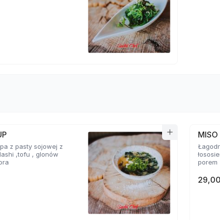
UP
MISO
a z pasty sojowej z
Łagodn
ashi ,tofu , glonów
łososi
ora
porem
29,00