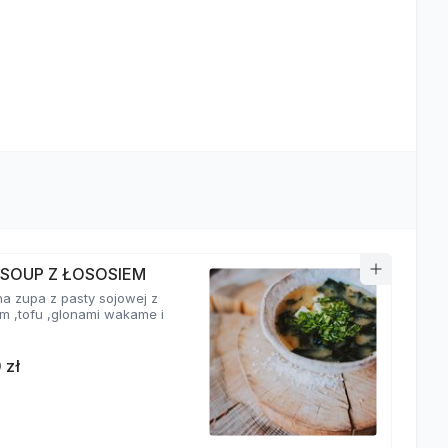
 SOUP Z ŁOSOSIEM
a zupa z pasty sojowej z
em ,tofu ,glonami wakame i
 zł