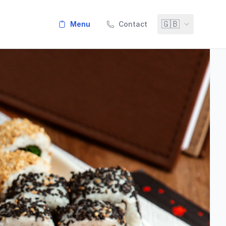
🇬🇧
menu
Contact