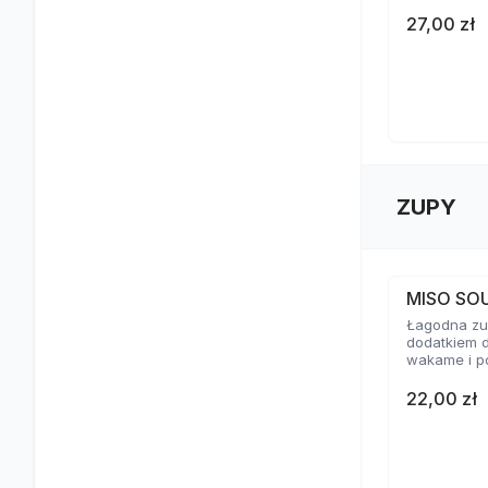
27,00 zł
ZUPY
MISO SO
Łagodna zup
dodatkiem d
wakame i p
22,00 zł