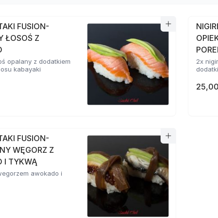
ATAKI FUSION-
NIGIR
Y ŁOSOŚ Z
OPIE
O
POR
osoś opalany z dodatkiem
2x nigi
sosu kabayaki
dodatki
25,00
ATAKI FUSION-
NY WĘGORZ Z
 I TYKWĄ
z wegorzem awokado i