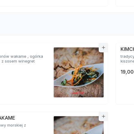
KIMC
glonów wakame , ogórka
tradyc
i z sosem winegret
kiszone
19,00
AKAME
awy morskiej z