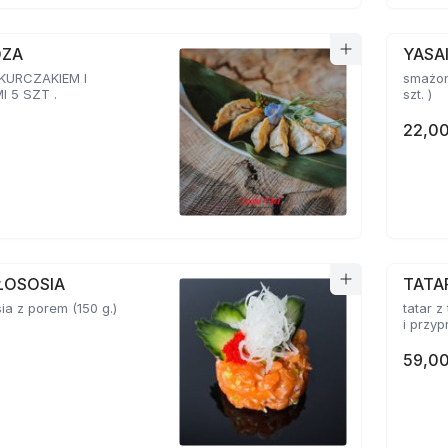
OZA
YASA
 KURCZAKIEM I
smażon
 5 SZT .
szt. )
22,00
ŁOSOSIA
TATA
sia z porem (150 g.)
tatar z
59,00