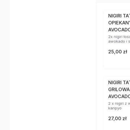
NIGIRI T
OPIEKAN
AVOCAD
2x nigiri ł
awokado i 
25,00 zł
NIGIRI T
GRILOWA
AVOCADO
2 x nigiri 
kanpyo
27,00 zł