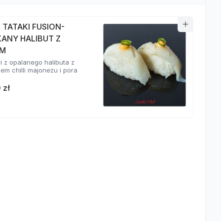
I TATAKI FUSION-
KANY HALIBUT Z
EM
ri z opalanego halibuta z
em chilli majonezu i pora
 zł