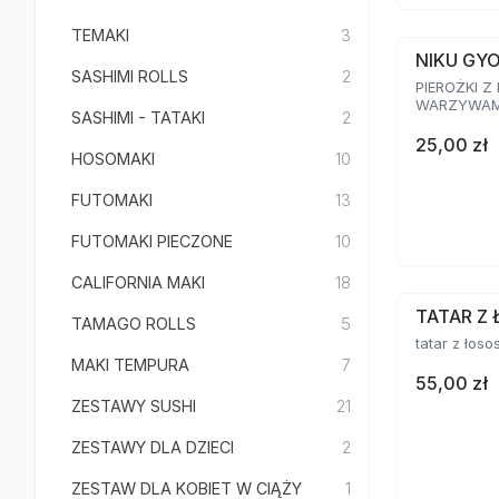
TEMAKI
3
NIKU GY
SASHIMI ROLLS
2
PIEROŻKI Z
WARZYWAMI
SASHIMI - TATAKI
2
25,00 zł
HOSOMAKI
10
FUTOMAKI
13
FUTOMAKI PIECZONE
10
CALIFORNIA MAKI
18
TATAR Z 
TAMAGO ROLLS
5
tatar z łoso
MAKI TEMPURA
7
55,00 zł
ZESTAWY SUSHI
21
ZESTAWY DLA DZIECI
2
ZESTAW DLA KOBIET W CIĄŻY
1