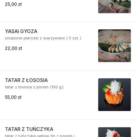
25,00 zł
YASAI GYOZA
smażone pierożki z warzywami ( 5 szt. )
22,00 zł
TATAR Z ŁOSOSIA
tatar z łososia z porem (150 g.)
55,00 zł
TATAR Z TUŃCZYKA
tatar z tuńczyka yellow fin z porem i