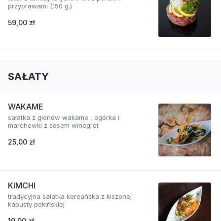
przyprawami (150 g.)
59,00 zł
SAŁATY
WAKAME
sałatka z glonów wakame , ogórka i
marchewki z sosem winegret
25,00 zł
KIMCHI
tradycyjna sałatka koreańska z kiszonej
kapusty pekińskiej
19,00 zł