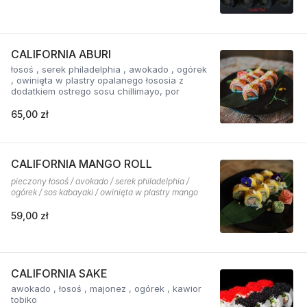
CALIFORNIA ABURI
łosoś , serek philadelphia , awokado , ogórek
, owinięta w plastry opalanego łososia z
dodatkiem ostrego sosu chillimayo, por
65,00 zł
CALIFORNIA MANGO ROLL
pieczony łosoś / avokado / serek philadelphia /
ogórek / sos kabayaki / owinięta w plastry mango
59,00 zł
CALIFORNIA SAKE
awokado , łosoś , majonez , ogórek , kawior
tobiko