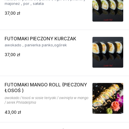
majonez , por , sałata
37,00 zł
FUTOMAKI PIECZONY KURCZAK
awokado , panierka panko,ogórek
37,00 zł
FUTOMAKI MANGO ROLL (PIECZONY
ŁOSOŚ )
awokado / łosoś w sosie teriyaki / owinięta w mango
/ serek Philadelphia
43,00 zł