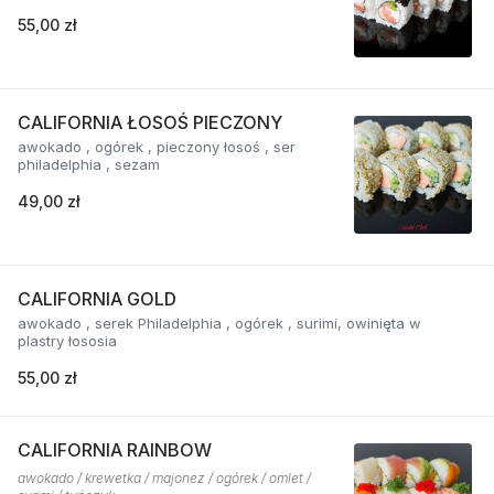
55,00 zł
CALIFORNIA ŁOSOŚ PIECZONY
awokado , ogórek , pieczony łosoś , ser
philadelphia , sezam
49,00 zł
CALIFORNIA GOLD
awokado , serek Philadelphia , ogórek , surimi, owinięta w
plastry łososia
55,00 zł
CALIFORNIA RAINBOW
awokado / krewetka / majonez / ogórek / omlet /