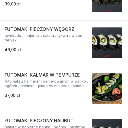
39,00 zł
FUTOMAKI PIECZONY WĘGORZ
awokado , majonez , sałata , tykwa , w sos
teriyaki
49,00 zł
FUTOMAKI KALMAR W TEMPURZE
futomaki z kalmarem panierowanym w panko ,
ogórek , oshinko , pikantny majonez , sałata
37,00 zł
FUTOMAKI PIECZONY HALIBUT
halibut w panierce panko , ogórek , pikantny