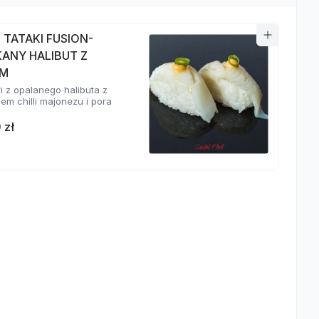
I TATAKI FUSION-
KANY HALIBUT Z
EM
ri z opalanego halibuta z
em chilli majonezu i pora
 zł