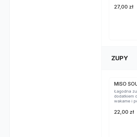
27,00 zł
ZUPY
MISO SO
Łagodna zup
dodatkiem d
wakame i p
22,00 zł