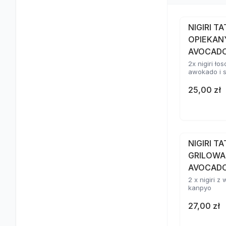
NIGIRI T
OPIEKAN
AVOCAD
2x nigiri ł
awokado i 
25,00 zł
NIGIRI T
GRILOWA
AVOCADO
2 x nigiri 
kanpyo
27,00 zł