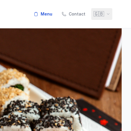
🇬🇧
menu
Contact