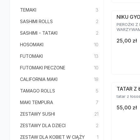
TEMAKI
3
NIKU GY
SASHIMI ROLLS
2
PIEROŻKI Z
WARZYWAMI
SASHIMI - TATAKI
2
25,00 zł
HOSOMAKI
10
FUTOMAKI
13
FUTOMAKI PIECZONE
10
CALIFORNIA MAKI
18
TATAR Z 
TAMAGO ROLLS
5
tatar z łoso
MAKI TEMPURA
7
55,00 zł
ZESTAWY SUSHI
21
ZESTAWY DLA DZIECI
2
ZESTAW DLA KOBIET W CIĄŻY
1