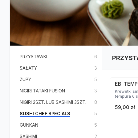
PRZYSTAWKI
6
PRZYST
SAŁATY
3
ZUPY
5
EBI TEMP
NIGIRI TATAKI FUSION
3
Krewetki s
tempura 6 s
NIGIRI 2SZT. LUB SASHIMI 3SZT.
8
59,00 zł
SUSHI CHEF SPECIALS
5
GUNKAN
5
SASHIMI
2