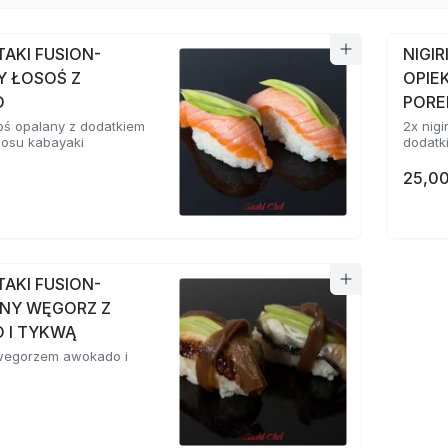
ATAKI FUSION-
NIGIR
Y ŁOSOŚ Z
OPIE
O
POR
osoś opalany z dodatkiem
2x nigi
sosu kabayaki
dodatki
25,00
ATAKI FUSION-
NY WĘGORZ Z
 I TYKWĄ
z wegorzem awokado i