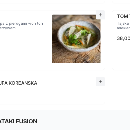
N
TOM 
pa z pierogami won ton
Tajska 
 warzywami
mlekie
38,00
ZUPA KOREANSKA
TATAKI FUSION