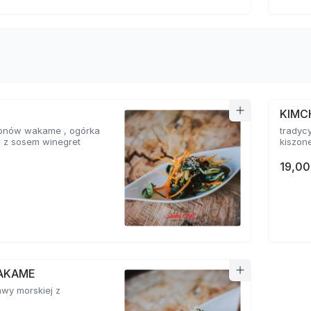
KIMC
glonów wakame , ogórka
tradyc
i z sosem winegret
kiszone
19,00
AKAME
awy morskiej z