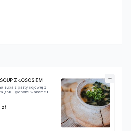
 SOUP Z ŁOSOSIEM
a zupa z pasty sojowej z
em ,tofu ,glonami wakame i
 zł