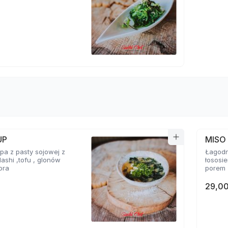
UP
MISO
a z pasty sojowej z
Łagodn
ashi ,tofu , glonów
łososi
ora
porem
29,00