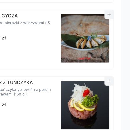
I GYOZA
e pierożki z warzywami ( 5
 zł
R Z TUŃCZYKA
 tuńczyka yellow fin z porem
i przyprawami (150 g.)
 zł