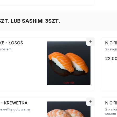
SZT. LUB SASHIMI 3SZT.
AKE - ŁOSOŚ
NIGI
łososiem
2x nigi
22,00
BI - KREWETKA
NIGIR
 krewetką gotowaną
2 x ni
sosem 