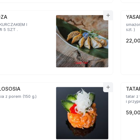
OZA
YASA
 KURCZAKIEM I
smażon
 5 SZT .
szt. )
22,00
ŁOSOSIA
TATA
sia z porem (150 g.)
tatar z
59,00