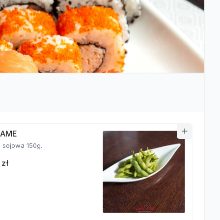
MAME
fasolka sojowa 150g.
 zł