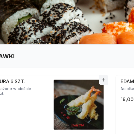
AWKI
URA 6 SZT.
EDA
mażone w cieście
zt.
19,00