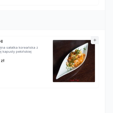
HI
yjna sałatka koreańska z
j kapusty pekińskiej
 zł