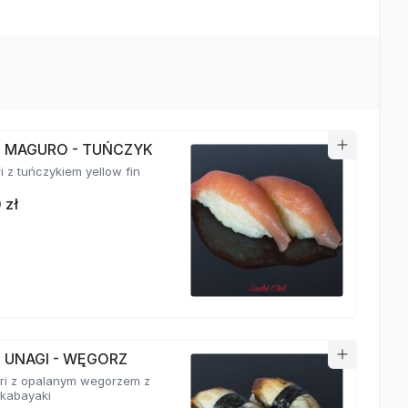
RI MAGURO - TUŃCZYK
ri z tuńczykiem yellow fin
 zł
I UNAGI - WĘGORZ
giri z opalanym wegorzem z
kabayaki