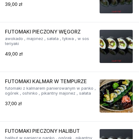
39,00 zł
FUTOMAKI PIECZONY WĘGORZ
awokado , majonez , sałata , tykwa , w sos
teriyaki
49,00 zł
FUTOMAKI KALMAR W TEMPURZE
futomaki z kalmarem panierowanym w panko ,
ogórek , oshinko , pikantny majonez , sałata
37,00 zł
FUTOMAKI PIECZONY HALIBUT
halibut w panierce panko , ogórek , pikantny