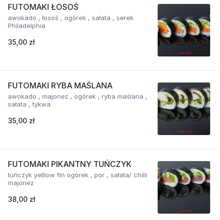
FUTOMAKI ŁOSOŚ
awokado , łosoś , ogórek , sałata , serek
Philadelphia
35,00 zł
FUTOMAKI RYBA MAŚLANA
awokado , majonez , ogórek , ryba maślana ,
sałata , tykwa
35,00 zł
FUTOMAKI PIKANTNY TUŃCZYK
tuńczyk yelllow fin ogórek , por , sałata/ chilli
majonez
38,00 zł