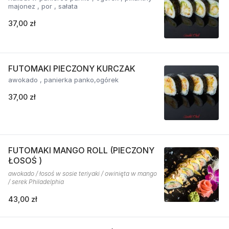
majonez , por , sałata
37,00 zł
FUTOMAKI PIECZONY KURCZAK
awokado , panierka panko,ogórek
37,00 zł
FUTOMAKI MANGO ROLL (PIECZONY
ŁOSOŚ )
awokado / łosoś w sosie teriyaki / owinięta w mango
/ serek Philadelphia
43,00 zł