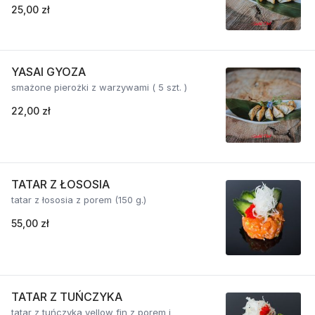
25,00 zł
YASAI GYOZA
smażone pierożki z warzywami ( 5 szt. )
22,00 zł
TATAR Z ŁOSOSIA
tatar z łososia z porem (150 g.)
55,00 zł
TATAR Z TUŃCZYKA
tatar z tuńczyka yellow fin z porem i