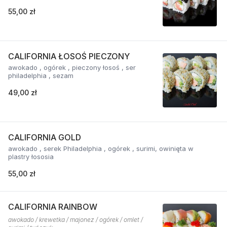
55,00 zł
CALIFORNIA ŁOSOŚ PIECZONY
awokado , ogórek , pieczony łosoś , ser
philadelphia , sezam
49,00 zł
CALIFORNIA GOLD
awokado , serek Philadelphia , ogórek , surimi, owinięta w
plastry łososia
55,00 zł
CALIFORNIA RAINBOW
awokado / krewetka / majonez / ogórek / omlet /