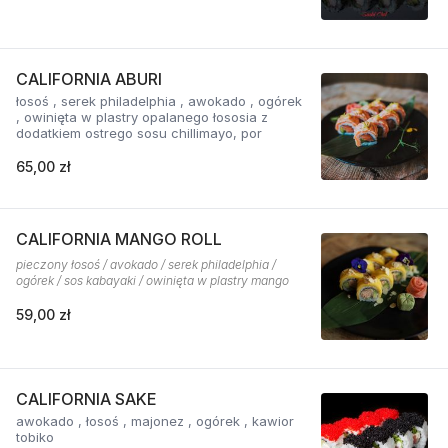
CALIFORNIA ABURI
łosoś , serek philadelphia , awokado , ogórek
, owinięta w plastry opalanego łososia z
dodatkiem ostrego sosu chillimayo, por
65,00 zł
CALIFORNIA MANGO ROLL
pieczony łosoś / avokado / serek philadelphia /
ogórek / sos kabayaki / owinięta w plastry mango
59,00 zł
CALIFORNIA SAKE
awokado , łosoś , majonez , ogórek , kawior
tobiko