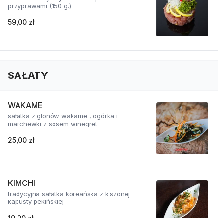
przyprawami (150 g.)
59,00 zł
SAŁATY
WAKAME
sałatka z glonów wakame , ogórka i
marchewki z sosem winegret
25,00 zł
KIMCHI
tradycyjna sałatka koreańska z kiszonej
kapusty pekińskiej
19,00 zł