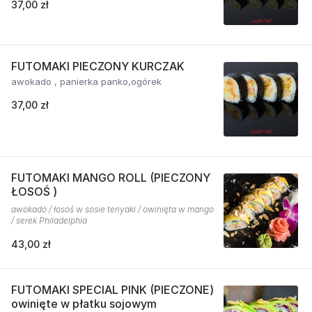
37,00 zł
FUTOMAKI PIECZONY KURCZAK
awokado , panierka panko,ogórek
37,00 zł
FUTOMAKI MANGO ROLL (PIECZONY
ŁOSOŚ )
awokado / łosoś w sosie teriyaki / owinięta w mango
/ serek Philadelphia
43,00 zł
FUTOMAKI SPECIAL PINK (PIECZONE)
owinięte w płatku sojowym