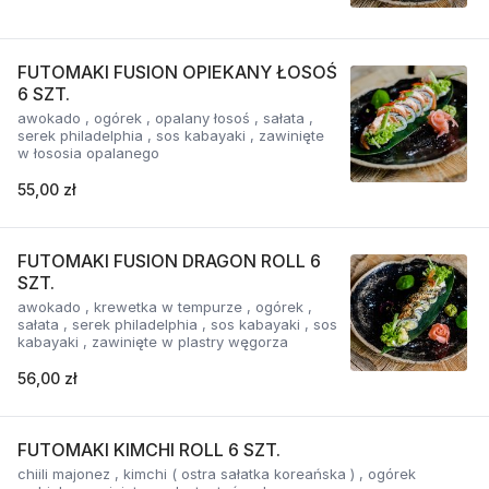
FUTOMAKI FUSION OPIEKANY ŁOSOŚ
6 SZT.
awokado , ogórek , opalany łosoś , sałata ,
serek philadelphia , sos kabayaki , zawinięte
w łososia opalanego
55,00 zł
FUTOMAKI FUSION DRAGON ROLL 6
SZT.
awokado , krewetka w tempurze , ogórek ,
sałata , serek philadelphia , sos kabayaki , sos
kabayaki , zawinięte w plastry węgorza
56,00 zł
FUTOMAKI KIMCHI ROLL 6 SZT.
chiili majonez , kimchi ( ostra sałatka koreańska ) , ogórek