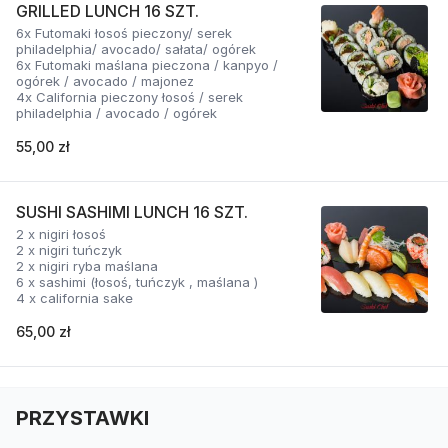
GRILLED LUNCH 16 SZT.
6x Futomaki łosoś pieczony/ serek
philadelphia/ avocado/ sałata/ ogórek
6x Futomaki maślana pieczona / kanpyo /
ogórek / avocado / majonez
4x California pieczony łosoś / serek
philadelphia / avocado / ogórek
55,00 zł
SUSHI SASHIMI LUNCH 16 SZT.
2 x nigiri łosoś
2 x nigiri tuńczyk
2 x nigiri ryba maślana
6 x sashimi (łosoś, tuńczyk , maślana )
4 x california sake
65,00 zł
PRZYSTAWKI